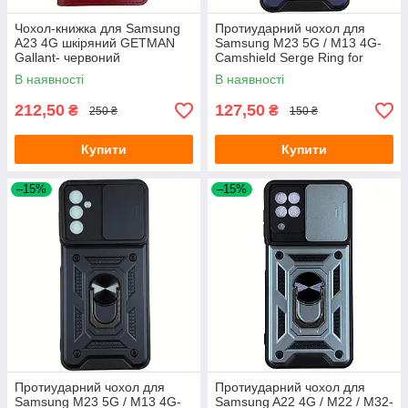
Чохол-книжка для Samsung
Протиударний чохол для
A23 4G шкіряний GETMAN
Samsung M23 5G / M13 4G-
Gallant- червоний
Camshield Serge Ring for
Magnet синій
В наявності
В наявності
212,50
127,50
₴
₴
250 ₴
150 ₴
Купити
Купити
–15%
–15%
Протиударний чохол для
Протиударний чохол для
Samsung M23 5G / M13 4G-
Samsung A22 4G / M22 / M32-