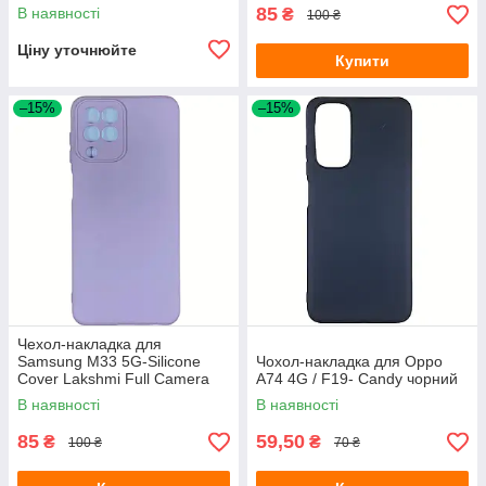
85
В наявності
₴
100 ₴
Ціну уточнюйте
Купити
–15%
–15%
Чехол-накладка для
Samsung M33 5G-Silicone
Чохол-накладка для Oppo
Cover Lakshmi Full Camera
A74 4G / F19- Candy чорний
розовый песок
В наявності
В наявності
85
59,50
₴
₴
100 ₴
70 ₴