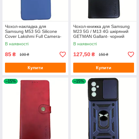
Чохол-накладка для
Чохол-книжка для Samsung
Samsung M53 5G Silicone
M23 5G / M13 4G шкіряний
Cover Lakshmi Full Camera-
GETMAN Gallant- чорний
темно-синій
В наявності
В наявності
85
127,50
₴
₴
100 ₴
150 ₴
Купити
Купити
–15%
–15%