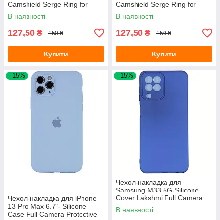
Camshield Serge Ring for
Camshield Serge Ring for
Magnet чорний
Magnet зелений
В наявності
В наявності
127,50
127,50
₴
₴
150 ₴
150 ₴
Купити
Купити
–15%
–15%
Чехол-накладка для
Samsung M33 5G-Silicone
Cover Lakshmi Full Camera
Чехол-накладка для iPhone
темно-синий
13 Pro Max 6.7"- Silicone
В наявності
Case Full Camera Protective