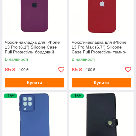
Чохол-накладка для iPhone
Чохол-накладка для iPhone
13 Pro (6.1") Silicone Case
13 Pro Max (6.7") Silicone
Full Protective- бордовий
Case Full Protective- темно-
червоний
В наявності
В наявності
85
85
₴
₴
100 ₴
100 ₴
Купити
Купити
–15%
–15%