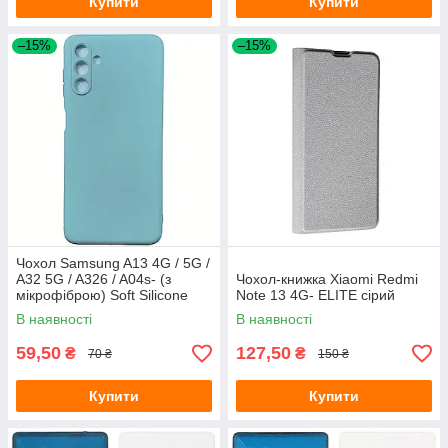
Купити
Купити
–15%
–15%
Чохол Samsung A13 4G / 5G /
A32 5G / A326 / A04s- (з
Чохол-книжка Xiaomi Redmi
мікрофіброю) Soft Silicone
Note 13 4G- ELITE сірий
Case бірюзовий
В наявності
В наявності
59,50
127,50
₴
₴
70 ₴
150 ₴
Купити
Купити