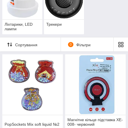
Ліхтарики, LED
Трекери
лампи
Сортування
0
Фільтри
Магнітне кільце підставка XE-
PopSockets Mix soft liquid №2
008- червоний