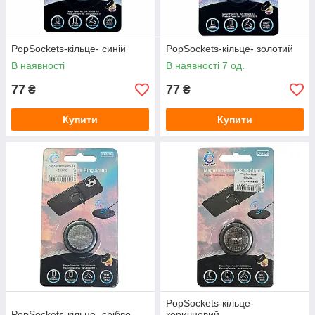
PopSockets-кільце- синій
PopSockets-кільце- золотий
В наявності
В наявності 7 од.
77
77
₴
₴
Купити
Купити
PopSockets-кільце-
PopSockets-кільце- срібло
коричневий