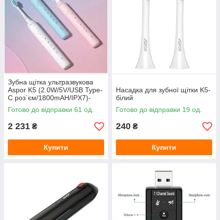
Зубна щітка ультразвукова
Aspor K5 (2.0W/5V/USB Type-
Насадка для зубної щітки K5-
C роз`єм/1800mAH/IPX7)-
білий
білий
Готово до відправки 61 од.
Готово до відправки 19 од.
2 231
240
₴
₴
Купити
Купити