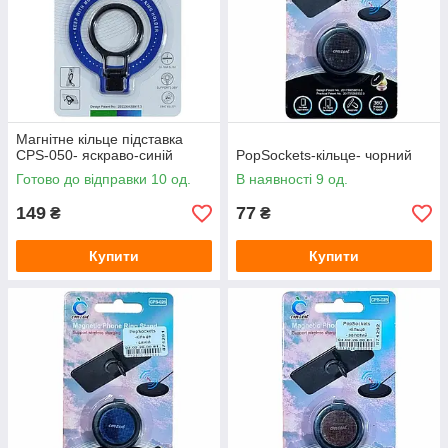
Магнітне кільце підставка
CPS-050- яскраво-синій
PopSockets-кільце- чорний
Готово до відправки 10 од.
В наявності 9 од.
149
77
₴
₴
Купити
Купити