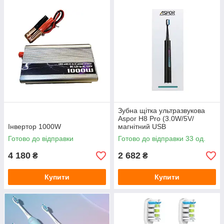
Зубна щітка ультразвукова
Aspor H8 Pro (3.0W/5V/
Інвертор 1000W
магнітний USB
роз`єм/1600mAH/IPX7)-
Готово до відправки
Готово до відправки 33 од.
чорний
4 180
2 682
₴
₴
Купити
Купити