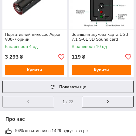
Портативний пилосос Aspor
Зовнішня звукова карта USB
V08- чорний
7.1 S-01 3D Sound card
В наявності 4 од.
В наявності 10 од.
3 293
119
₴
₴
Купити
Купити
Показати ще
1
/ 23
Про нас
94% позитивних з 1429 відгуків за рік