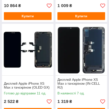
10 864
1 009
₴
₴
Купити
Купити
Дисплей Apple iPhone XS
Дисплей Apple iPhone XS
Max з тачскріном (IN-CELL
Max з тачскріном (OLED GX)
RJ)
Готово до відправки 11 од.
В наявності 7 од.
2 522
1 319
₴
₴