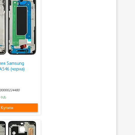
лея Samsung
A546 (чорна)
00000224480
 од.
Купити