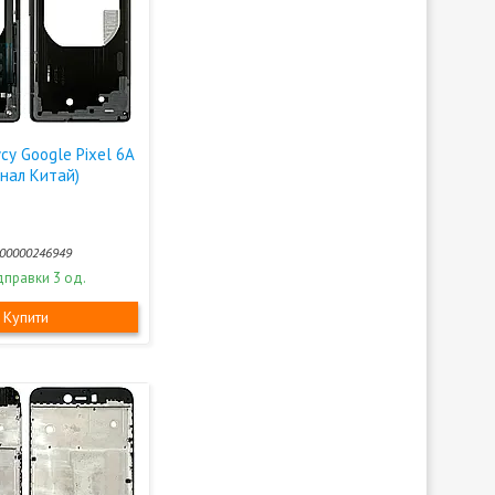
су Google Pixel 6A
інал Китай)
00000246949
дправки 3 од.
Купити