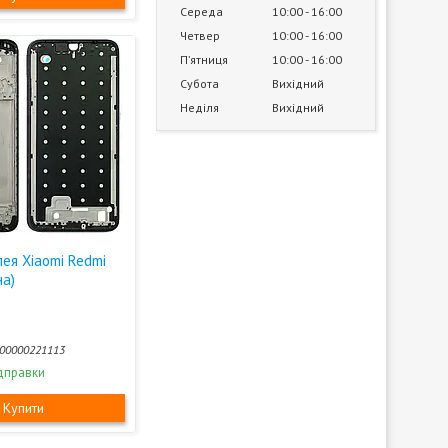
Середа
10:00
16:00
Четвер
10:00
16:00
Пʼятниця
10:00
16:00
Субота
Вихідний
Неділя
Вихідний
ея Xiaomi Redmi
на)
00000221113
дправки
Купити