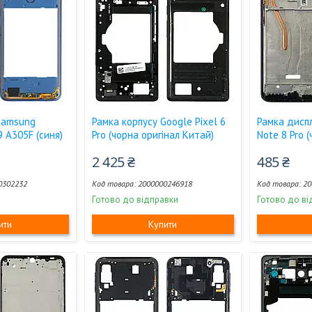
Samsung
Рамка корпусу Google Pixel 6
Рамка диспл
 A305F (синя)
Pro (чорна оригінал Китай)
Note 8 Pro (
2 425 ₴
485 ₴
0302232
2000000246918
20
Готово до відправки
Готово до ві
ити
Купити