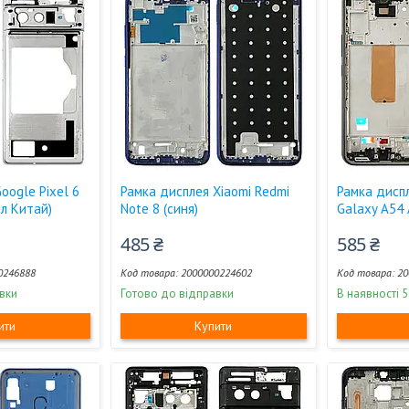
oogle Pixel 6
Рамка дисплея Xiaomi Redmi
Рамка дисп
ал Китай)
Note 8 (синя)
Galaxy A54 
485 ₴
585 ₴
0246888
2000000224602
20
вки
Готово до відправки
В наявності 5
ити
Купити