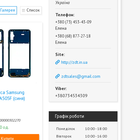
Україна
Галерея
Список
+380 (73) 453-43-09
Елена
+380 (68) 877-27-18
Елена
http://zdt.in.ua
zdtsales@gmail.com
уса Samsung
+380734534309
A505F (синя)
Графік роботи
00000302270
0 од.
Понеділок
10:00
18:00
Вівторок
10:00
16:00
Купити