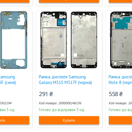
Samsung
Рамка дисплея Samsung
Рамка диспл
F (синя)
Galaxy M31S M317F (чорна)
Note 8 (чор
291 ₴
558 ₴
0302294
2000000246536
20
вки 5 од.
Готово до відправки 3 од.
Готово до ві
ити
Купити