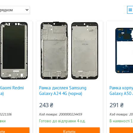
Xiaomi Redmi
Рамка дисплея Samsung
Рамка корп
а)
Galaxy A24 4G (чорна)
Galaxy A50 
243 ₴
291 ₴
0221106
2000000224459
20
вки
Готово до відправки 4 од.
В наявності 1
ити
Купити