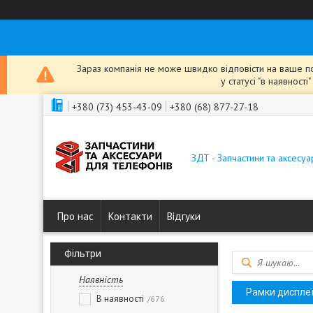
Зараз компанія не може швидко відповісти на ваше пов
у статусі "в наявнос
+380 (73) 453-43-09
+380 (68) 877-27-18
ЗДТ - Запчастини та аксесу
Про нас
Контакти
Відгуки
Фільтри
Наявність
Рамки дисплеїв
В наявності
676