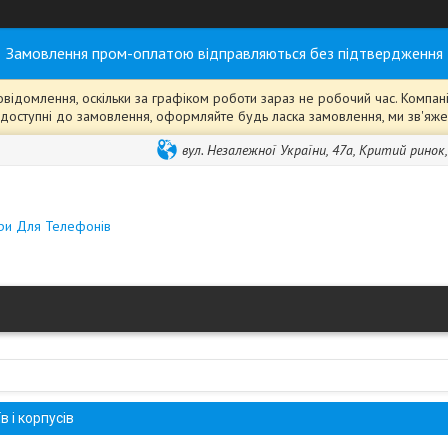
Замовлення пром-оплатою відправляються без підтвердження
ідомлення, оскільки за графіком роботи зараз не робочий час. Компанія
ті" доступні до замовлення, оформляйте будь ласка замовлення, ми зв'я
вул. Незалежної України, 47а, Критий ринок
ари Для Телефонів
 і корпусів