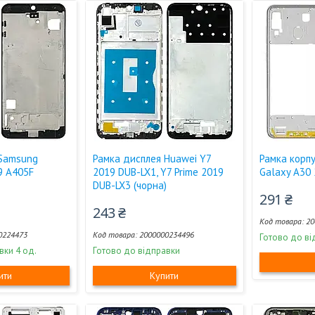
 Samsung
Рамка дисплея Huawei Y7
Рамка корп
9 A405F
2019 DUB-LX1, Y7 Prime 2019
Galaxy A30 
DUB-LX3 (чорна)
291 ₴
243 ₴
20
0224473
2000000234496
Готово до ві
вки 4 од.
Готово до відправки
ити
Купити