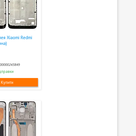
ея Xiaomi Redmi
рна)
00000243849
дправки
Купити