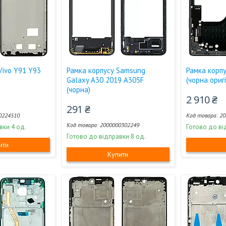
Vivo Y91 Y93
Рамка корпусу Samsung
Рамка корпу
Galaxy A30 2019 A305F
(чорна ориг
(чорна)
2 910 ₴
291 ₴
0224510
20
2000000302249
вки 4 од.
Готово до ві
Готово до відправки 8 од.
ити
Купити