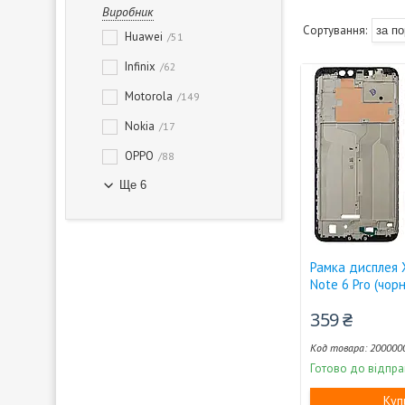
Виробник
Huawei
51
Infinix
62
Motorola
149
Nokia
17
OPPO
88
Ще 6
Рамка дисплея 
Note 6 Pro (чорн
359 ₴
200000
Готово до відпра
Куп