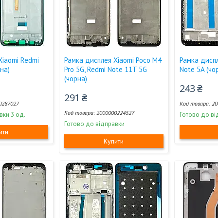
Xiaomi Redmi
Рамка дисплея Xiaomi Poco M4
Рамка диспл
ена)
Pro 5G, Redmi Note 11T 5G
Note 5A (чо
(чорна)
243 ₴
291 ₴
0287027
20
2000000224527
вки 3 од.
Готово до ві
Готово до відправки
ити
Купити