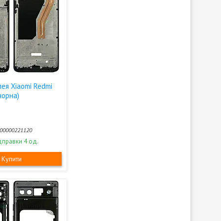
ея Xiaomi Redmi
чорна)
00000221120
дправки 4 од.
Купити