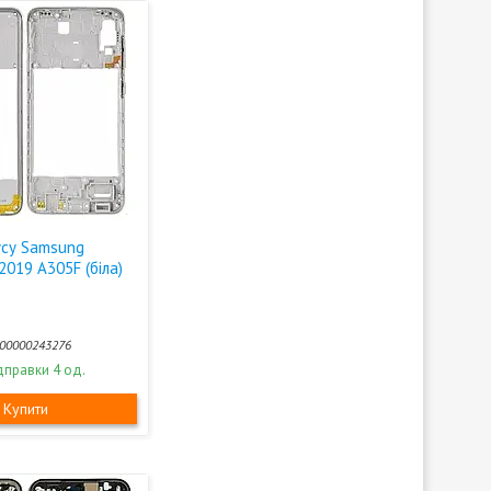
усу Samsung
2019 A305F (біла)
00000243276
дправки 4 од.
Купити