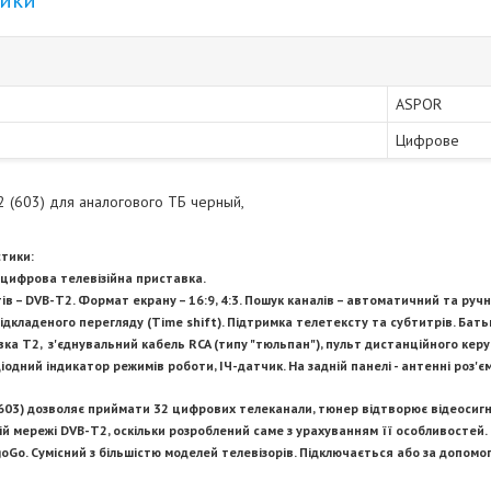
тики
ASPOR
Цифрове
 (603) для аналогового ТБ черный,
стики:
 цифрова телевізійна приставка.
в – DVB-Т2. Формат екрану – 16:9, 4:3. Пошук каналів – автоматичний та ручни
ідкладеного перегляду (Time shift). Підтримка телетексту та субтитрів. Бать
вка Т2, з'єднувальний кабель RCA (типу "тюльпан"), пульт дистанційного керува
іодний індикатор режимів роботи, ІЧ-датчик. На задній панелі - антенні роз'єм
603) дозволяє приймати 32 цифрових телеканали, тюнер відтворює відеосигнал
й мережі DVB-Т2, оскільки розроблений саме з урахуванням її особливостей.
oGo. Сумісний з більшістю моделей телевізорів. Підключається або за допомо