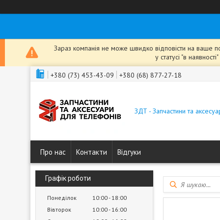
Зараз компанія не може швидко відповісти на ваше пов
у статусі "в наявнос
+380 (73) 453-43-09
+380 (68) 877-27-18
ЗДТ - Запчастини та аксесу
Про нас
Контакти
Відгуки
Графік роботи
Понеділок
10:00
18:00
Вівторок
10:00
16:00