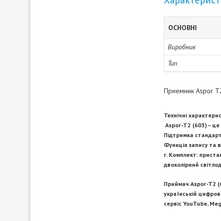
Характерис
ОСНОВНІ
Виробник
Тип
Приемник Aspor T2
Технічні характери
Aspor-T2 (603) – це
Підтримка стандарті
Функція запису та в
г. Комплект: приста
двоколірний світлод
Приймач Aspor-T2 (
українській цифрові
сервіс YouTube, Meg