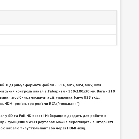
й. Підтримує формати файлів - JPEG, MP3, MP4, MKV, DivX.
ківський контроль каналів. Габарити – 130х100х30 мм. Вага – 210
ння, посібник з експлуатації, упаковка. Існує USB вхід,
и, HDMI роз'єм, три роз'єми RCA ("тюльпани").
 у SD та Full HD якості. Найкраще підходить для роботи в
 При суміщенні з Wi-Fi роутером можна переглядати в Інтернеті
гою кабелю типу "тюльпан" або через HDMI-вхід.