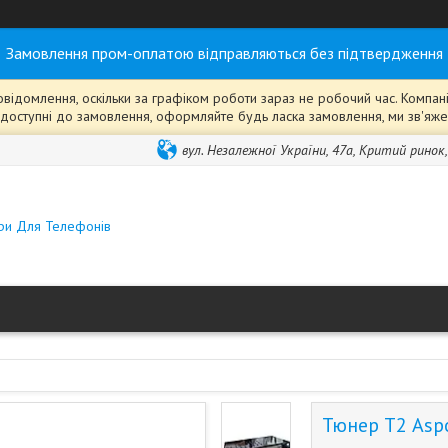
Замовлення пром-оплатою відправляються без підтвердження
ідомлення, оскільки за графіком роботи зараз не робочий час. Компанія
ті" доступні до замовлення, оформляйте будь ласка замовлення, ми зв'я
вул. Незалежної України, 47а, Критий ринок
ари Для Телефонів
Тюнер Т2 Asp