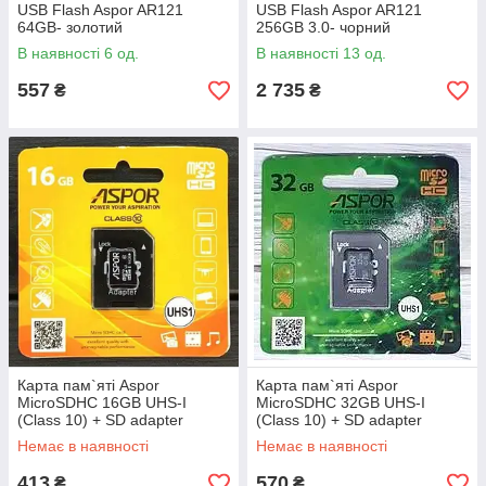
USB Flash Aspor AR121
USB Flash Aspor AR121
64GB- золотий
256GB 3.0- чорний
В наявності 6 од.
В наявності 13 од.
557
2 735
₴
₴
Карта пам`яті Aspor
Карта пам`яті Aspor
MicroSDHC 16GB UHS-I
MicroSDHC 32GB UHS-I
(Class 10) + SD adapter
(Class 10) + SD adapter
Немає в наявності
Немає в наявності
413
570
₴
₴