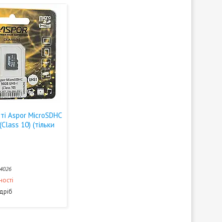
ті Aspor MicroSDHC
Class 10) (тільки
4026
ності
здріб