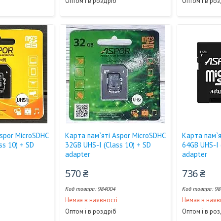
Оптом і в роздріб
Оптом і в ро
Aspor MicroSDHC
Карта пам`яті Aspor MicroSDHC
Карта пам`я
ss 10) + SD
32GB UHS-I (Class 10) + SD
64GB UHS-I 
adapter
adapter
570 ₴
736 ₴
984004
98
і
Немає в наявності
Немає в наяв
Оптом і в роздріб
Оптом і в ро