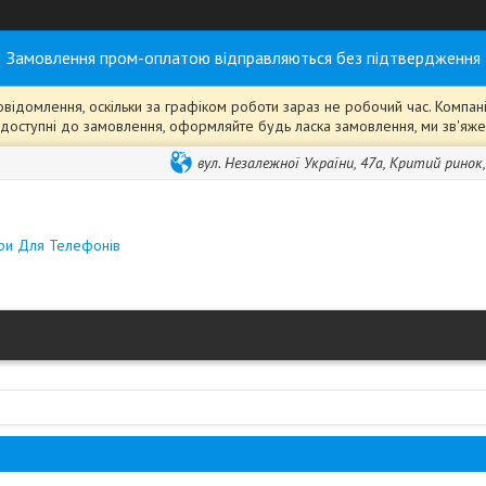
Замовлення пром-оплатою відправляються без підтвердження
ідомлення, оскільки за графіком роботи зараз не робочий час. Компанія
ті" доступні до замовлення, оформляйте будь ласка замовлення, ми зв'я
вул. Незалежної України, 47а, Критий ринок
ари Для Телефонів