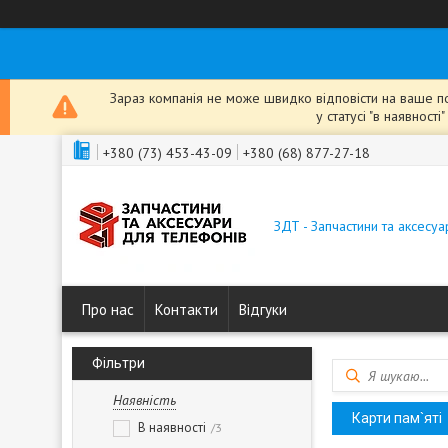
Зараз компанія не може швидко відповісти на ваше пов
у статусі "в наявнос
+380 (73) 453-43-09
+380 (68) 877-27-18
ЗДТ - Запчастини та аксесу
Про нас
Контакти
Відгуки
Фільтри
Наявність
Карти пам`яті
В наявності
3