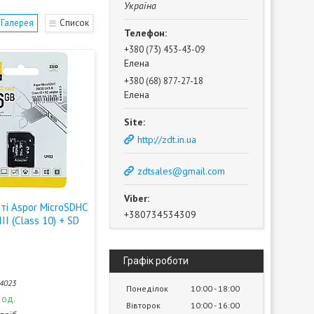
Україна
Галерея
Список
+380 (73) 453-43-09
Елена
+380 (68) 877-27-18
Елена
http://zdt.in.ua
zdtsales@gmail.com
ті Aspor MicroSDHC
+380734534309
II (Class 10) + SD
Графік роботи
4023
Понеділок
10:00
18:00
 од.
Вівторок
10:00
16:00