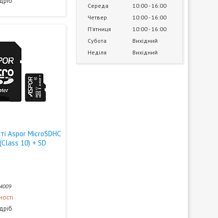
здріб
Середа
10:00
16:00
Четвер
10:00
16:00
Пʼятниця
10:00
16:00
Субота
Вихідний
Неділя
Вихідний
ті Aspor MicroSDHC
(Class 10) + SD
4009
ності
здріб