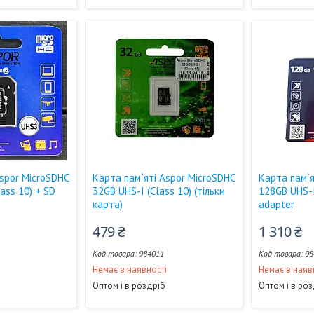
Aspor MicroSDHC
Карта пам`яті Aspor MicroSDHC
Карта пам`я
lass 10) + SD
32GB UHS-I (Class 10) (тільки
128GB UHS-I
карта)
adapter
479 ₴
1 310 ₴
984011
98
і
Немає в наявності
Немає в наяв
Оптом і в роздріб
Оптом і в ро