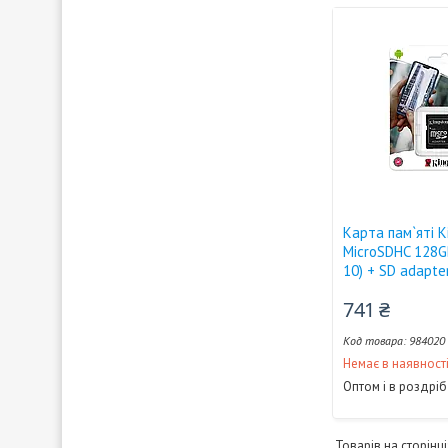
Карта пам`яті K
MicroSDHC 128G
10) + SD adapte
741 ₴
984020
Немає в наявност
Оптом і в роздріб