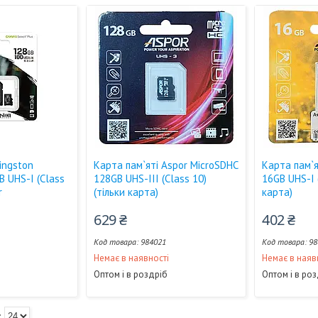
ingston
Карта пам`яті Aspor MicroSDHC
Карта пам`я
B UHS-I (Class
128GB UHS-III (Class 10)
16GB UHS-I (
r
(тільки карта)
карта)
629 ₴
402 ₴
984021
98
і
Немає в наявності
Немає в наяв
Оптом і в роздріб
Оптом і в ро