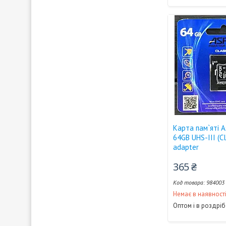
Карта пам`яті 
64GB UHS-III (C
adapter
365 ₴
984003
Немає в наявност
Оптом і в роздріб