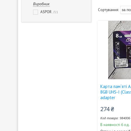
Виробник
ASPOR
11
Карта пам`яті 
8GB UHS-I (Clas
adapter
274 ₴
984006
В наявності 6 од.