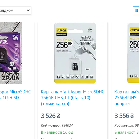
Aspor MicroSDHC
Карта пам`яті Aspor MicroSDHC
Карта пам`я
s 10) + SD
256GB UHS-III (Class 10)
256GB UHS-I
(тільки карта)
adapter
3 526 ₴
3 556 ₴
984024
98
В наявності 16 од.
В наявності 8