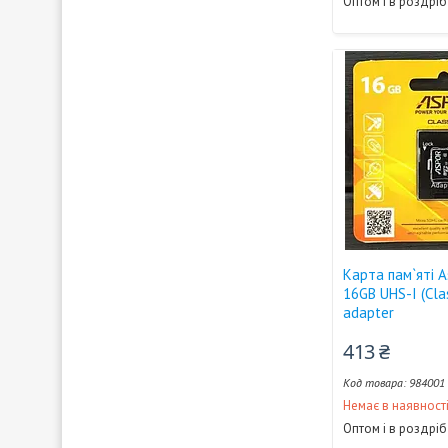
Оптом і в роздріб
Карта пам`яті 
16GB UHS-I (Cla
adapter
413 ₴
984001
Немає в наявност
Оптом і в роздріб