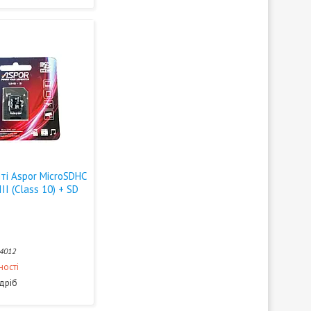
ті Aspor MicroSDHC
II (Class 10) + SD
4012
ності
здріб