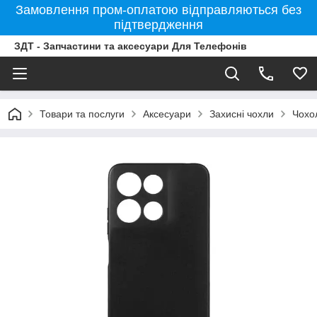
Замовлення пром-оплатою відправляються без
підтвердження
ЗДТ - Запчастини та аксесуари Для Телефонів
Товари та послуги
Аксесуари
Захисні чохли
Чохо