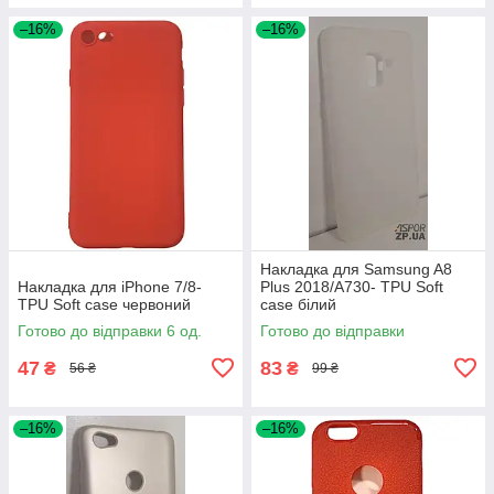
–16%
–16%
Накладка для Samsung A8
Накладка для iPhone 7/8-
Plus 2018/A730- TPU Soft
TPU Soft case червоний
case білий
Готово до відправки 6 од.
Готово до відправки
47
83
₴
₴
56 ₴
99 ₴
–16%
–16%