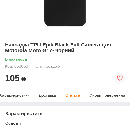
Накладка TPU Epik Black Full Camera для
Motorola Moto G17- чорний
В наявності
Код: 853669
Опт і роздріб
105
₴
Характеристики
Доставка
Оплата
Умови повернення
Характеристики
Основні