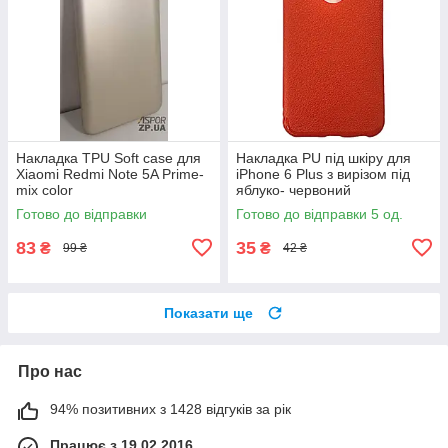
Накладка TPU Soft case для
Накладка PU під шкіру для
Xiaomi Redmi Note 5A Prime-
iPhone 6 Plus з вирізом під
mix color
яблуко- червоний
Готово до відправки
Готово до відправки 5 од.
83
35
₴
₴
99 ₴
42 ₴
Показати ще
Про нас
94% позитивних з 1428 відгуків за рік
Працює з 19.02.2016