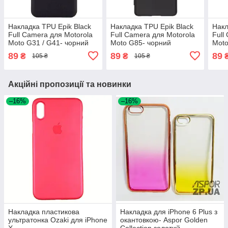
Накладка TPU Epik Black
Накладка TPU Epik Black
Накл
Full Camera для Motorola
Full Camera для Motorola
Full
Moto G31 / G41- чорний
Moto G85- чорний
Moto
89
89
89
₴
₴
105 ₴
105 ₴
Акційні пропозиції та новинки
–16%
–16%
Накладка пластикова
Накладка для iPhone 6 Plus з
ультратонка Ozaki для iPhone
окантовкою- Aspor Golden
X
Collection золотий