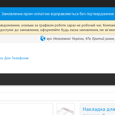
Замовлення пром-оплатою відправляються без підтвердження
ідомлення, оскільки за графіком роботи зараз не робочий час. Компанія
ті" доступні до замовлення, оформляйте будь ласка замовлення, ми зв'я
вул. Незалежної України, 47а, Критий ринок
ари Для Телефонів
Накладка для 