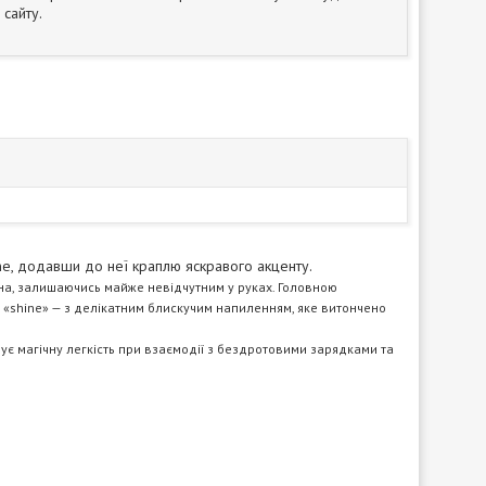
сайту.
one, додавши до неї краплю яскравого акценту.
на, залишаючись майже невідчутним у руках. Головною
 «shine» — з делікатним блискучим напиленням, яке витончено
є магічну легкість при взаємодії з бездротовими зарядками та