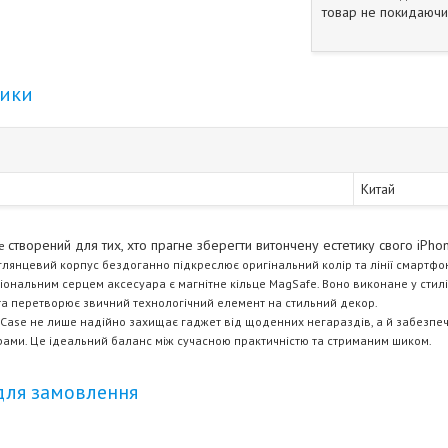
товар не покидаючи 
тики
Китай
створений для тих, хто прагне зберегти витончену естетику свого iPh
se
глянцевий корпус бездоганно підкреслює оригінальний колір та лінії смартфо
ональним серцем аксесуара є магнітне кільце MagSafe. Воно виконане у стилі
 та перетворює звичний технологічний елемент на стильний декор.
gCase
не лише надійно захищає гаджет від щоденних негараздів, а й забезпечу
рами. Це ідеальний баланс між сучасною практичністю та стриманим шиком.
для замовлення