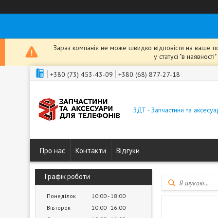
Зараз компанія не може швидко відповісти на ваше пов
у статусі "в наявнос
+380 (73) 453-43-09
+380 (68) 877-27-18
ЗДТ - Запчастини та аксесу
Про нас
Контакти
Відгуки
Графік роботи
Понеділок
10:00
18:00
Вівторок
10:00
16:00