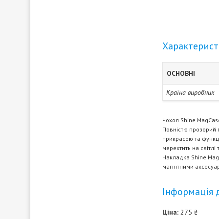
Характерис
ОСНОВНІ
Країна виробник
Чохол
Shine MagCa
Повністю прозорий 
прикрасою та функці
мерехтить на світлі
Накладка
Shine Ma
магнітними аксесуа
Інформація 
Ціна:
275 ₴