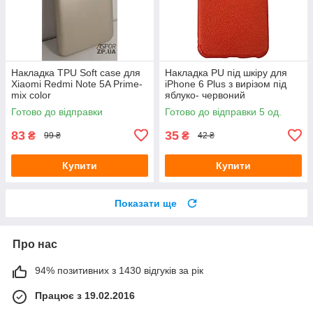
Накладка TPU Soft case для
Накладка PU під шкіру для
Xiaomi Redmi Note 5A Prime-
iPhone 6 Plus з вирізом під
mix color
яблуко- червоний
Готово до відправки
Готово до відправки 5 од.
83
35
₴
₴
99 ₴
42 ₴
Купити
Купити
Показати ще
Про нас
94% позитивних з 1430 відгуків за рік
Працює з 19.02.2016