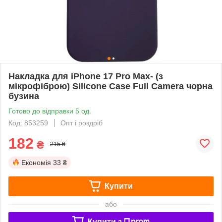
Накладка для iPhone 17 Pro Max- (з
мікрофіброю) Silicone Case Full Camera чорна
бузина
Готово до відправки 5 од.
Код: 853259
Опт і роздріб
182
₴
215 ₴
Економія
33 ₴
Купити
або
Купити з