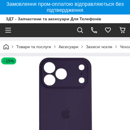
Замовлення пром-оплатою відправляються без
підтвердження
ЗДТ - Запчастини та аксесуари Для Телефонів
Товари та послуги
Аксесуари
Захисні чохли
Чохо
–15%