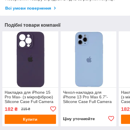
Всі умови повернення
Подібні товари компанії
Накладка для iPhone 15
Чехол-накладка для
Накл
Pro Max- (з мікрофіброю)
iPhone 13 Pro Max 6.7"-
(з м
Silicone Case Full Camera
Silicone Case Full Camera
Case
чорна бузина
Protective
бузи
182
182
₴
215 ₴
Ціну уточнюйте
Купити