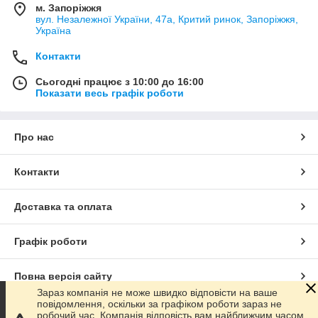
м. Запоріжжя
вул. Незалежної України, 47а, Критий ринок, Запоріжжя,
Україна
Контакти
Сьогодні працює з 10:00 до 16:00
Показати весь графік роботи
Про нас
Контакти
Доставка та оплата
Графік роботи
Повна версія сайту
Зараз компанія не може швидко відповісти на ваше
повідомлення, оскільки за графіком роботи зараз не
Сайт створено на маркетплейсі
Prom.ua
робочий час. Компанія відповість вам найближчим часом.