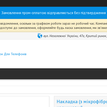
Замовлення пром-оплатою відправляються без підтвердження
ідомлення, оскільки за графіком роботи зараз не робочий час. Компанія
ті" доступні до замовлення, оформляйте будь ласка замовлення, ми зв'я
вул. Незалежної України, 47а, Критий ринок
ари Для Телефонів
Накладка (з мікрофібро