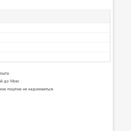
пошта.
й до Viber.
нною поштою не надсилаються.