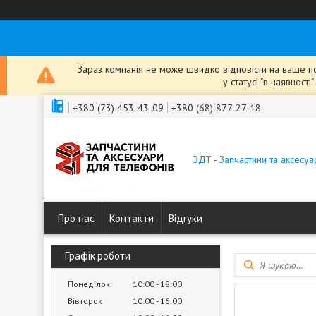
Зараз компанія не може швидко відповісти на ваше пов
у статусі "в наявнос
+380 (73) 453-43-09
+380 (68) 877-27-18
ЗДТ - Запчастини та аксесу
Про нас
Контакти
Відгуки
Графік роботи
Понеділок
10:00
18:00
Вівторок
10:00
16:00