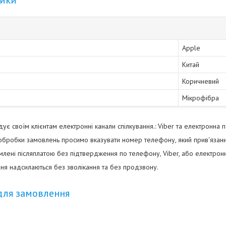
тики
Apple
Китай
Коричневий
Мікрофібра
є своїм клієнтам електронні канали спілкування.: Viber та електронна 
бробки замовлень просимо вказувати номер телефону, який прив'язани
ені післяплатою без підтвердження по телефону, Viber, або електро
ня надсилаються без зволікання та без продзвону.
для замовлення