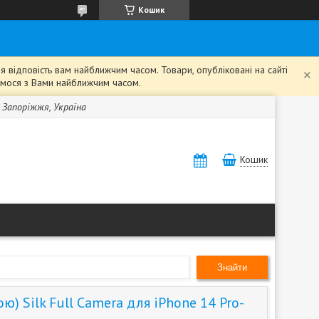
Кошик
 відповість вам найближчим часом. Товари, опубліковані на сайті
жемося з Вами найближчим часом.
, Запоріжжя, Україна
Кошик
Знайти
ю) Silk Full Camera для iPhone 14 Pro-