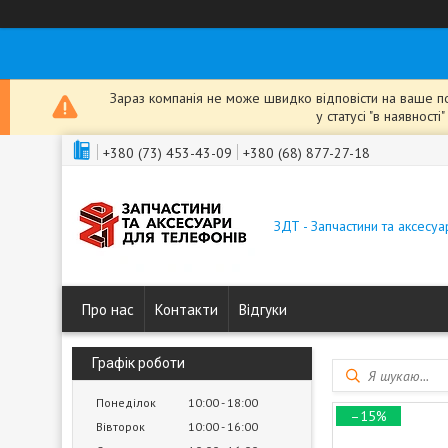
Зараз компанія не може швидко відповісти на ваше пов
у статусі "в наявнос
+380 (73) 453-43-09
+380 (68) 877-27-18
ЗДТ - Запчастини та аксесу
Про нас
Контакти
Відгуки
Графік роботи
Понеділок
10:00
18:00
–15%
Вівторок
10:00
16:00