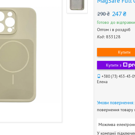
MagSafe Full
247 ₴
290 ₴
Готово до відправки
Оптом і в роздріб
Код:
853128
Купити
Купити з
+380 (73) 453-43-0
Елена
повернення товару 
У компанії підключе