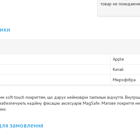
товар не покидаючи 
тики
Apple
Китай
Мікрофібра
м soft-touch покриттям, що дарує неймовірні тактильні відчуття. Внутр
 забезпечують надійну фіксацію аксесуарів MagSafe. Матове покриття не
інз.
для замовлення