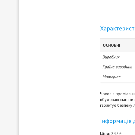
Характерис
ОСНОВНІ
Виробник
Країна виробник
Матеріал
Чохол з преміальни
вбудовані магніти
гарантує безпеку л
Інформація 
Ціна:
247 ₴