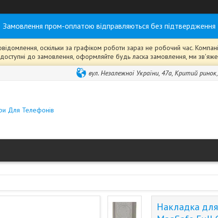
Замовлення пром-оплатою відправляються без підтвердження
ідомлення, оскільки за графіком роботи зараз не робочий час. Компанія
ті" доступні до замовлення, оформляйте будь ласка замовлення, ми зв'я
вул. Незалежної України, 47а, Критий ринок
ари Для Телефонів
Накладка для 