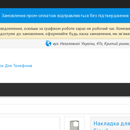
Замовлення пром-оплатою відправляються без підтвердження
ідомлення, оскільки за графіком роботи зараз не робочий час. Компанія
ті" доступні до замовлення, оформляйте будь ласка замовлення, ми зв'я
вул. Незалежної України, 47а, Критий ринок
ари Для Телефонів
Накладка для 