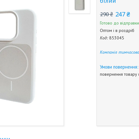
білий
247 ₴
290 ₴
Готово до відправки
Оптом і в роздріб
Код:
853045
Компанія тимчасово
повернення товару 