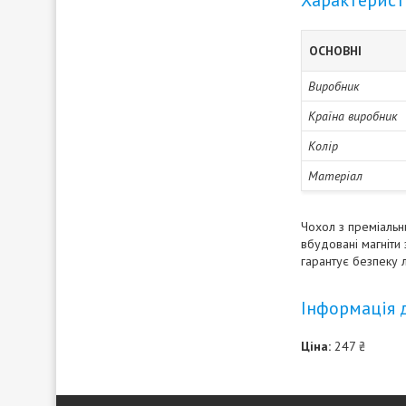
Характерис
ОСНОВНІ
Виробник
Країна виробник
Колір
Матеріал
Чохол з преміальни
вбудовані магніти
гарантує безпеку л
Інформація 
Ціна:
247 ₴