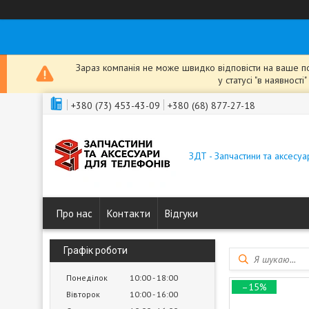
Зараз компанія не може швидко відповісти на ваше пов
у статусі "в наявнос
+380 (73) 453-43-09
+380 (68) 877-27-18
ЗДТ - Запчастини та аксесу
Про нас
Контакти
Відгуки
Графік роботи
Понеділок
10:00
18:00
–15%
Вівторок
10:00
16:00