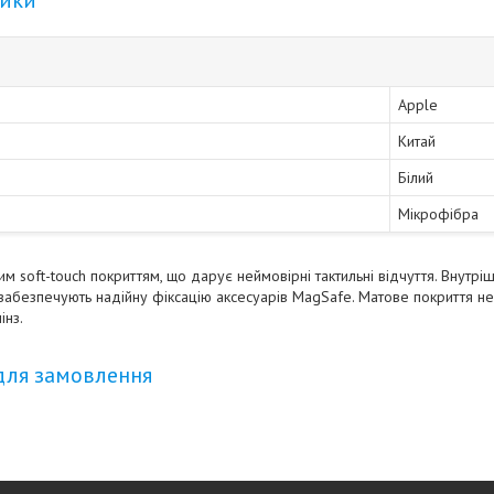
тики
Apple
Китай
Білий
Мікрофібра
м soft-touch покриттям, що дарує неймовірні тактильні відчуття. Внутр
 забезпечують надійну фіксацію аксесуарів MagSafe. Матове покриття не
інз.
для замовлення