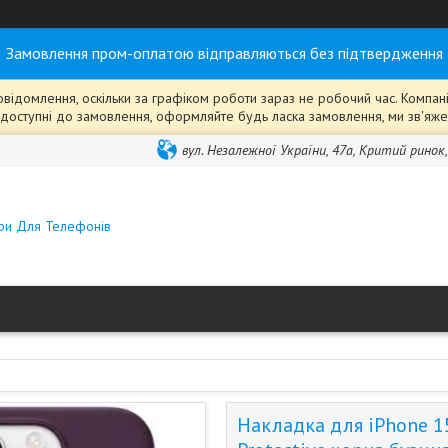
Замовлення пром-оплатою відправляються без підтвердження
ідомлення, оскільки за графіком роботи зараз не робочий час. Компанія
ті" доступні до замовлення, оформляйте будь ласка замовлення, ми зв'я
вул. Незалежної України, 47а, Критий ринок
ари Для Телефонів
Накладка для iPhone 15-