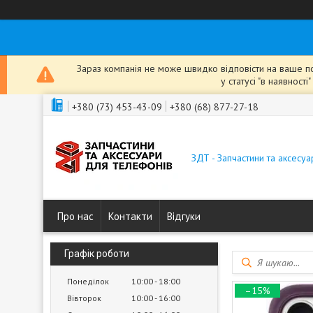
Зараз компанія не може швидко відповісти на ваше пов
у статусі "в наявнос
+380 (73) 453-43-09
+380 (68) 877-27-18
ЗДТ - Запчастини та аксесу
Про нас
Контакти
Відгуки
Графік роботи
Понеділок
10:00
18:00
–15%
Вівторок
10:00
16:00