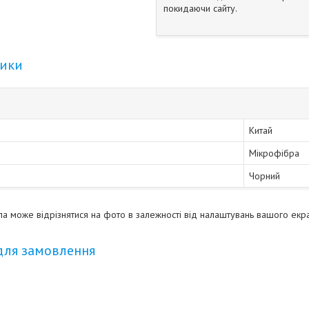
покидаючи сайту.
тики
Китай
Мікрофібра
Чорний
хла може відрізнятися на фото в залежності від налаштувань вашого екр
для замовлення