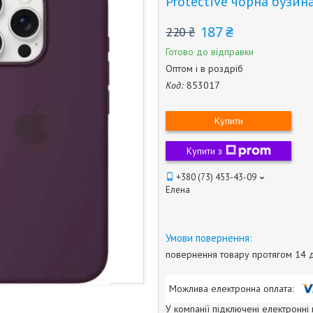
Protective чорна бузин
187 ₴
220 ₴
Готово до відправки
Оптом і в роздріб
Код:
853017
Купити
Купити з
+380 (73) 453-43-09
Елена
повернення товару протягом 14 
У компанії підключені електронні