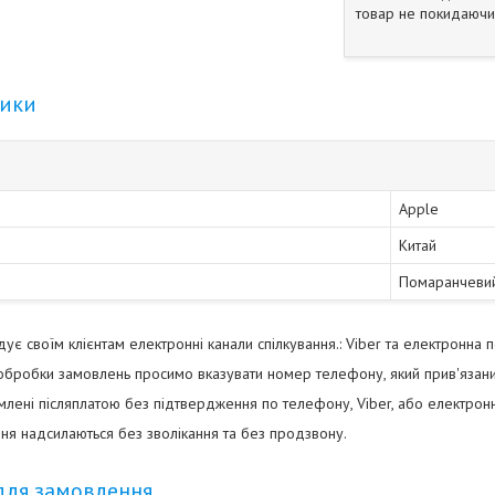
товар не покидаючи 
тики
Apple
Китай
Помаранчеви
є своїм клієнтам електронні канали спілкування.: Viber та електронна 
бробки замовлень просимо вказувати номер телефону, який прив'язани
ені післяплатою без підтвердження по телефону, Viber, або електро
ня надсилаються без зволікання та без продзвону.
для замовлення