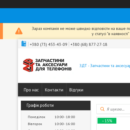
Зараз компанія не може швидко відповісти на ваше пов
у статусі "в наявнос
+380 (73) 453-43-09
+380 (68) 877-27-18
ЗДТ - Запчастини та аксесу
Про нас
Контакти
Відгуки
Графік роботи
Понеділок
10:00
18:00
–15%
Вівторок
10:00
16:00