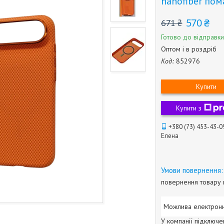
nanofiber по
570 ₴
671 ₴
Готово до відправки
Оптом і в роздріб
Код:
852976
Купити
Купити з
+380 (73) 453-43-0
Елена
повернення товару 
У компанії підключе