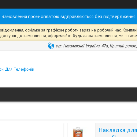
Замовлення пром-оплатою відправляються без підтвердження
ідомлення, оскільки за графіком роботи зараз не робочий час. Компанія
ті" доступні до замовлення, оформляйте будь ласка замовлення, ми зв'я
вул. Незалежної України, 47а, Критий ринок
ари Для Телефонів
Накладка для 