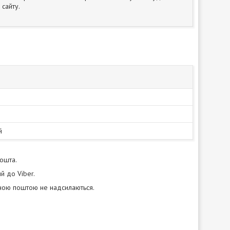
сайту.
й
пошта.
й до Viber.
нною поштою не надсилаються.