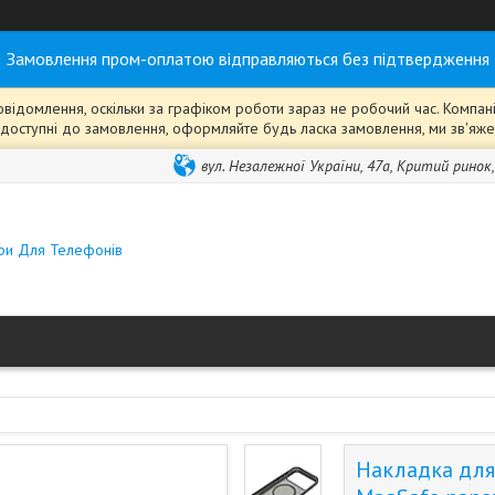
Замовлення пром-оплатою відправляються без підтвердження
ідомлення, оскільки за графіком роботи зараз не робочий час. Компанія
ті" доступні до замовлення, оформляйте будь ласка замовлення, ми зв'я
вул. Незалежної України, 47а, Критий ринок
ари Для Телефонів
Накладка для 