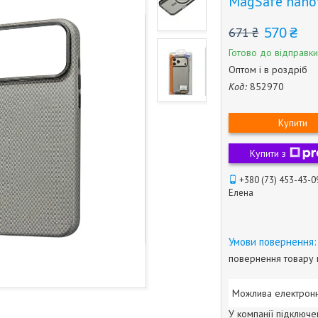
MagSafe nanof
570 ₴
671 ₴
Готово до відправки
Оптом і в роздріб
Код:
852970
Купити
Купити з
+380 (73) 453-43-0
Елена
повернення товару 
У компанії підключе