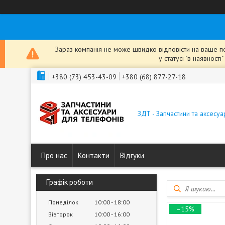
Зараз компанія не може швидко відповісти на ваше пов
у статусі "в наявнос
+380 (73) 453-43-09
+380 (68) 877-27-18
ЗДТ - Запчастини та аксесу
Про нас
Контакти
Відгуки
Графік роботи
Понеділок
10:00
18:00
–15%
Вівторок
10:00
16:00