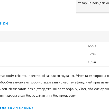
товар не покидаючи 
тики
Apple
Китай
Сірий
є своїм клієнтам електронні канали спілкування.: Viber та електронна 
бробки замовлень просимо вказувати номер телефону, який прив'язани
ені післяплатою без підтвердження по телефону, Viber, або електро
ня надсилаються без зволікання та без продзвону.
для замовлення