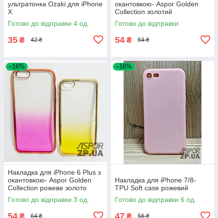
ультратонка Ozaki для iPhone
окантовкою- Aspor Golden
X
Collection золотий
Готово до відправки 4 од.
Готово до відправки
35
54
₴
₴
42 ₴
64 ₴
–16%
–16%
Накладка для iPhone 6 Plus з
окантовкою- Aspor Golden
Накладка для iPhone 7/8-
Collection рожеве золото
TPU Soft case рожевий
Готово до відправки 3 од.
Готово до відправки 6 од.
54
47
₴
₴
64 ₴
56 ₴