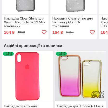
Накладка Clear Shine для
Накладка Clear Shine для
Накл
Xiaomi Redmi Note 13 5G-
Samsung A17 5G-
Xiao
тонований
тонований
5G /
164
164
164
₴
₴
193 ₴
193 ₴
Акційні пропозиції та новинки
–16%
–16%
Накладка пластикова
Накладка для iPhone 6 Plus з