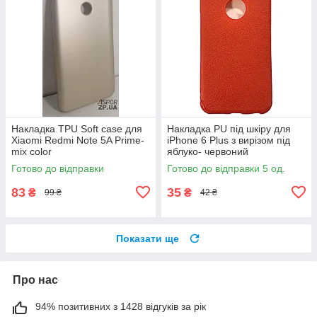
Накладка TPU Soft case для
Накладка PU під шкіру для
Xiaomi Redmi Note 5A Prime-
iPhone 6 Plus з вирізом під
mix color
яблуко- червоний
Готово до відправки
Готово до відправки 5 од.
83
35
₴
₴
99 ₴
42 ₴
Показати ще
Про нас
94% позитивних з 1428 відгуків за рік