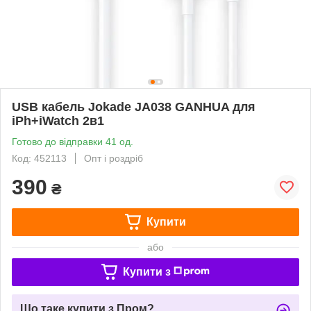
USB кабель Jokade JA038 GANHUA для
iPh+iWatch 2в1
Готово до відправки 41 од.
Код: 452113
Опт і роздріб
390
₴
Купити
або
Купити з
Що таке купити з Пром?