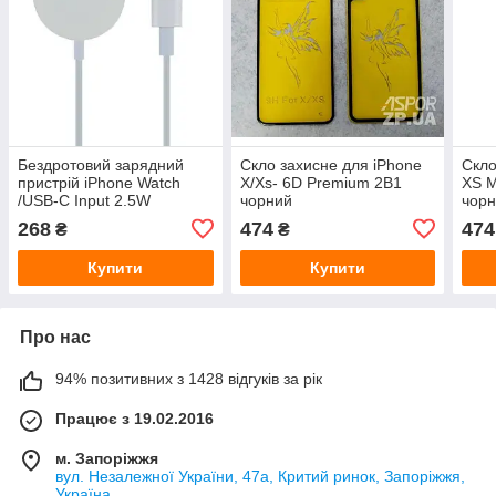
Бездротовий зарядний
Скло захисне для iPhone
Скло
пристрій iPhone Watch
X/Xs- 6D Premium 2В1
XS M
/USB-C Input 2.5W
чорний
чор
268
474
474
₴
₴
Купити
Купити
Про нас
94% позитивних з 1428 відгуків за рік
Працює з 19.02.2016
м. Запоріжжя
вул. Незалежної України, 47а, Критий ринок, Запоріжжя,
Україна