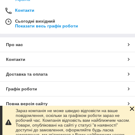
Контакти
Сьогодні вихідний
Показати весь графік роботи
Про нас
Контакти
Доставка та оплата
Графік роботи
Повна версія сайту
Зараз компанія не може швидко відповісти на ваше
повідомлення, оскільки за графіком роботи зараз не
Сайт створено на маркетплейсі
Prom.ua
робочий час. Компанія відповість вам найближчим часом.
Товари, опубліковані на сайті у статусі "в наявності"
доступні до замовлення, оформляйте будь ласка
Політика конфіденційності
замовлення, ми зв'яжемося з Вами найближчим часом.