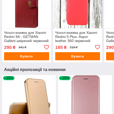
Чохол-книжка для Xiaomi
Чохол-книжка для Xiaomi
Чохо
Redmi 9A - GETMAN
Redmi 5 Plus- Aspor
Redm
Gallant шкіряний червоний
leather 360 червоний
Gall
290
185
290
₴
₴
341 ₴
218 ₴
Купити
Купити
Акційні пропозиції та новинки
–15%
–15%