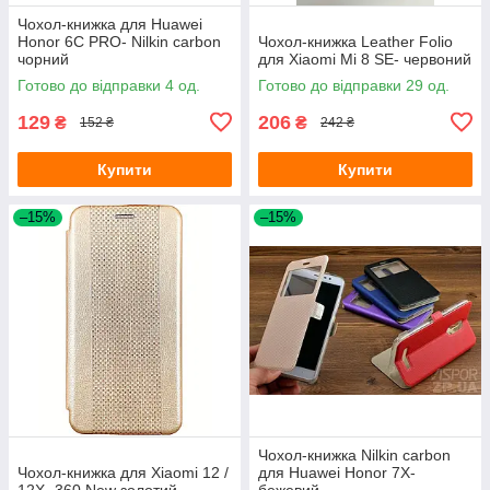
Чохол-книжка для Huawei
Honor 6C PRO- Nilkin carbon
Чохол-книжка Leather Folio
чорний
для Xiaomi Mi 8 SE- червоний
Готово до відправки 4 од.
Готово до відправки 29 од.
129
206
₴
₴
152 ₴
242 ₴
Купити
Купити
–15%
–15%
Чохол-книжка Nilkin carbon
Чохол-книжка для Xiaomi 12 /
для Huawei Honor 7X-
12X- 360 New золотий
бежевий