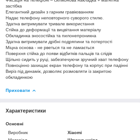
застібка
Елегантний дизайн з гарним гравіюванням
Надає телефону неповторного суворого стилю.
Здатна витримувати тривале використання
Стійка до деформації та вицвітання матеріалу
Обкладинка зносостійка та пилонепроникна
Здатна витримувати дрібні подряпини та потертості
Міцна основа - не рветься та не ламається
Поверхня стійка до появи відбитків пальців та слідів
Щільно сидить у руці, забезпечуючи зручний хват телефону
Повноцінно захищає екран телефону та корпус при падінні
Виріз під динамік, дозволяє розмовляти із закритою
обкладинкою
Приховати
Характеристики
Основні
Виробник
Xiaomi
Матеріал
Штучна шкіра