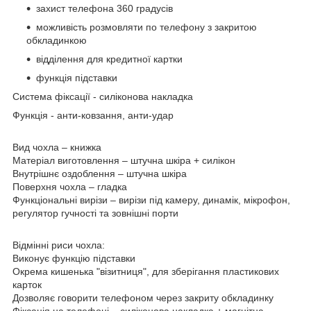
захист телефона 360 градусів
можливість розмовляти по телефону з закритою
обкладинкою
відділення для кредитної картки
функція підставки
Система фіксації
- силіконова накладка
Функція
- анти-ковзання, анти-удар
Вид чохла
– книжка
Матеріал виготовлення
– штучна шкіра + силікон
Внутрішнє оздоблення
– штучна шкіра
Поверхня чохла
– гладка
Функціональні вирізи
– вирізи під камеру, динамік, мікрофон,
регулятор гучності та зовнішні порти
Відмінні риси чохла:
Виконує функцію підставки
Окрема кишенька "візитниця", для зберігання пластикових
карток
Дозволяє говорити телефоном через закриту обкладинку
Фіксація на телефоні – силіконова накладка + магнітна