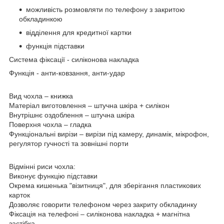
можливість розмовляти по телефону з закритою
обкладинкою
відділення для кредитної картки
функція підставки
Система фіксації
- силіконова накладка
Функція
- анти-ковзання, анти-удар
Вид чохла
– книжка
Матеріал виготовлення
– штучна шкіра + силікон
Внутрішнє оздоблення
– штучна шкіра
Поверхня чохла
– гладка
Функціональні вирізи
– вирізи під камеру, динамік, мікрофон,
регулятор гучності та зовнішні порти
Відмінні риси чохла:
Виконує функцію підставки
Окрема кишенька "візитниця", для зберігання пластикових
карток
Дозволяє говорити телефоном через закриту обкладинку
Фіксація на телефоні – силіконова накладка + магнітна
застібка