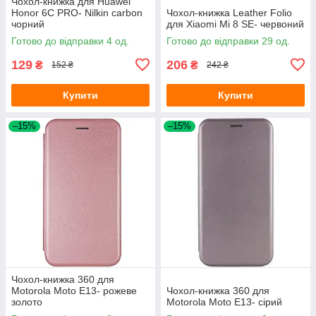
Чохол-книжка для Huawei
Honor 6C PRO- Nilkin carbon
Чохол-книжка Leather Folio
чорний
для Xiaomi Mi 8 SE- червоний
Готово до відправки 4 од.
Готово до відправки 29 од.
129
206
₴
₴
152 ₴
242 ₴
Купити
Купити
–15%
–15%
Чохол-книжка 360 для
Motorola Moto E13- рожеве
Чохол-книжка 360 для
золото
Motorola Moto E13- сірий