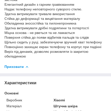
Елегантний дизайн з гарним гравіюванням
Надає телефону неповторного суворого стилю.
Здатна витримувати тривале використання
Стійка до деформації та вицвітання матеріалу
Обкладинка зносостійка та пилонепроникна
Здатна витримувати дрібні подряпини та потертості
Міцна основа - не рветься та не ламається
Поверхня стійка до появи відбитків пальців та слідів
Щільно сидить у руці, забезпечуючи зручний хват телефону
Повноцінно захищає екран телефону та корпус при падінні
Виріз під динамік, дозволяє розмовляти із закритою
обкладинкою
Приховати
Характеристики
Основні
Виробник
Xiaomi
Матеріал
Штучна шкіра