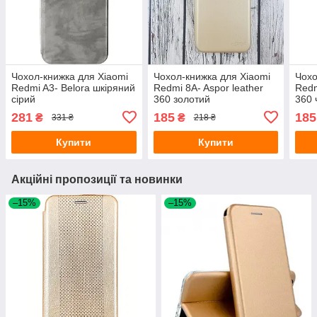
Чохол-книжка для Xiaomi
Чохол-книжка для Xiaomi
Чохо
Redmi A3- Belora шкіряний
Redmi 8A- Aspor leather
Redm
сірий
360 золотий
360 
281
185
185
₴
₴
331 ₴
218 ₴
Купити
Купити
Акційні пропозиції та новинки
–15%
–15%