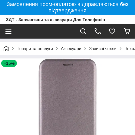
Замовлення пром-оплатою відправляються без
підтвердження
ЗДТ - Запчастини та аксесуари Для Телефонів
Товари та послуги
Аксесуари
Захисні чохли
Чохо
–15%