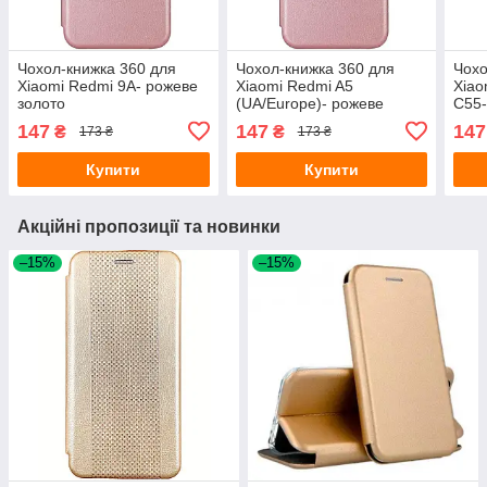
Чохол-книжка 360 для
Чохол-книжка 360 для
Чохо
Xiaomi Redmi 9A- рожеве
Xiaomi Redmi A5
Xiao
золото
(UA/Europe)- рожеве
C55-
золото
147
147
147
₴
₴
173 ₴
173 ₴
Купити
Купити
Акційні пропозиції та новинки
–15%
–15%