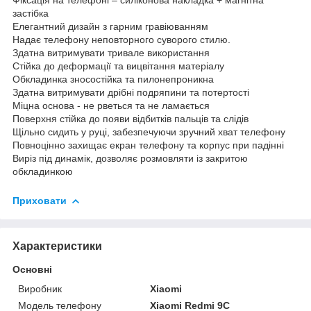
застібка
Елегантний дизайн з гарним гравіюванням
Надає телефону неповторного суворого стилю.
Здатна витримувати тривале використання
Стійка до деформації та вицвітання матеріалу
Обкладинка зносостійка та пилонепроникна
Здатна витримувати дрібні подряпини та потертості
Міцна основа - не рветься та не ламається
Поверхня стійка до появи відбитків пальців та слідів
Щільно сидить у руці, забезпечуючи зручний хват телефону
Повноцінно захищає екран телефону та корпус при падінні
Виріз під динамік, дозволяє розмовляти із закритою
обкладинкою
Приховати
Характеристики
Основні
Виробник
Xiaomi
Модель телефону
Xiaomi Redmi 9C