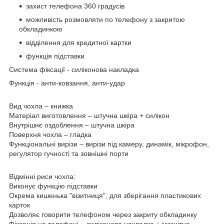
захист телефона 360 градусів
можливість розмовляти по телефону з закритою
обкладинкою
відділення для кредитної картки
функція підставки
Система фіксації
- силіконова накладка
Функція
- анти-ковзання, анти-удар
Вид чохла
– книжка
Матеріал виготовлення
– штучна шкіра + силікон
Внутрішнє оздоблення
– штучна шкіра
Поверхня чохла
– гладка
Функціональні вирізи
– вирізи під камеру, динамік, мікрофон,
регулятор гучності та зовнішні порти
Відмінні риси чохла:
Виконує функцію підставки
Окрема кишенька "візитниця", для зберігання пластикових
карток
Дозволяє говорити телефоном через закриту обкладинку
Фіксація на телефоні – силіконова накладка + магнітна