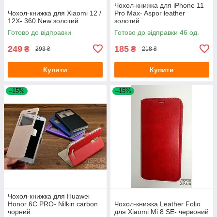
Чохол-книжка для iPhone 11
Чохол-книжка для Xiaomi 12 /
Pro Max- Aspor leather
12X- 360 New золотий
золотий
Готово до відправки
Готово до відправки 46 од.
249
185
₴
₴
293 ₴
218 ₴
Купити
Купити
–15%
–15%
Чохол-книжка для Huawei
Honor 6C PRO- Nilkin carbon
Чохол-книжка Leather Folio
чорний
для Xiaomi Mi 8 SE- червоний