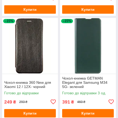
Купити
Купити
–15%
–15%
Чохол-книжка GETMAN
Чохол-книжка 360 New для
Elegant для Samsung M34
Xiaomi 12 / 12X- чорний
5G- зелений
Готово до відправки
Готово до відправки 3 од.
249
391
₴
₴
293 ₴
460 ₴
Купити
Купити