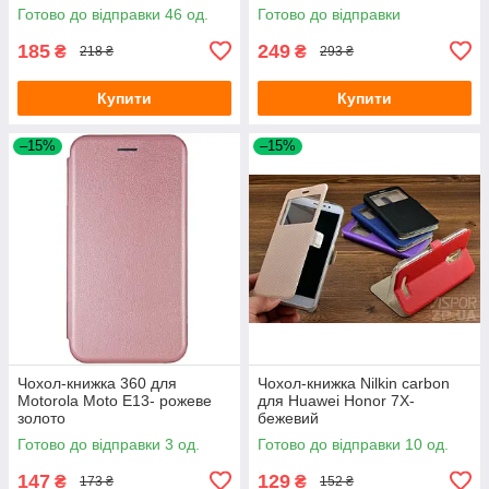
Готово до відправки 46 од.
Готово до відправки
185
249
₴
₴
218 ₴
293 ₴
Купити
Купити
–15%
–15%
Чохол-книжка 360 для
Чохол-книжка Nilkin carbon
Motorola Moto E13- рожеве
для Huawei Honor 7X-
золото
бежевий
Готово до відправки 3 од.
Готово до відправки 10 од.
147
129
₴
₴
173 ₴
152 ₴