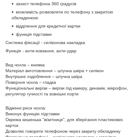
захист телефона 360 градусів
можливість розмовляти по телефону з закритою
обкладинкою
відділення для кредитної картки
функція підставки
Система фіксації
- силіконова накладка
Функція
- анти-ковзання, анти-удар
Вид чохла
– книжка
Матеріал виготовлення
– штучна шкіра + силікон
Внутрішнє оздоблення
– штучна шкіра
Поверхня чохла
– гладка
Функціональні вирізи
– вирізи під камеру, динамік, мікрофон,
регулятор гучності та зовнішні порти
Відмінні риси чохла:
Виконує функцію підставки
Окрема кишенька "візитниця", для зберігання пластикових
карток
Дозволяє говорити телефоном через закриту обкладинку
Фіксація на телефоні – силіконова накладка + магнітна