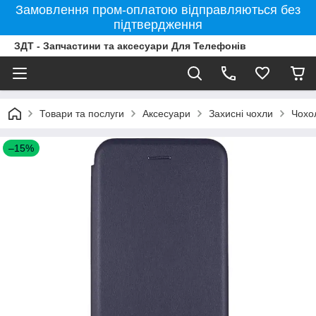
Замовлення пром-оплатою відправляються без
підтвердження
ЗДТ - Запчастини та аксесуари Для Телефонів
Товари та послуги
Аксесуари
Захисні чохли
Чохо
–15%