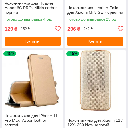
Чохол-книжка для Huawei
Honor 6C PRO- Nilkin carbon
Чохол-книжка Leather Folio
чорний
для Xiaomi Mi 8 SE- червоний
Готово до відправки 4 од.
Готово до відправки 29 од.
129
206
₴
₴
152 ₴
242 ₴
Купити
Купити
–15%
–15%
Чохол-книжка для iPhone 11
Pro Max- Aspor leather
Чохол-книжка для Xiaomi 12 /
золотий
12X- 360 New золотий