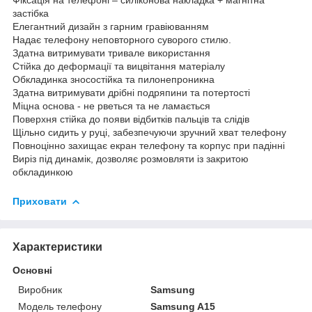
застібка
Елегантний дизайн з гарним гравіюванням
Надає телефону неповторного суворого стилю.
Здатна витримувати тривале використання
Стійка до деформації та вицвітання матеріалу
Обкладинка зносостійка та пилонепроникна
Здатна витримувати дрібні подряпини та потертості
Міцна основа - не рветься та не ламається
Поверхня стійка до появи відбитків пальців та слідів
Щільно сидить у руці, забезпечуючи зручний хват телефону
Повноцінно захищає екран телефону та корпус при падінні
Виріз під динамік, дозволяє розмовляти із закритою
обкладинкою
Приховати
Характеристики
Основні
Виробник
Samsung
Модель телефону
Samsung A15