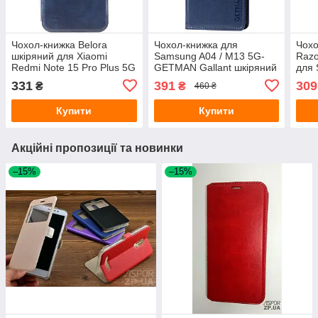
Чохол-книжка Belora
Чохол-книжка для
Чох
шкіряний для Xiaomi
Samsung A04 / M13 5G-
Razo
Redmi Note 15 Pro Plus 5G
GETMAN Gallant шкіряний
для 
/ Poco M8 Pro- темно-
синій
M15 
331
391
309
₴
₴
460 ₴
синій
Купити
Купити
Акційні пропозиції та новинки
–15%
–15%