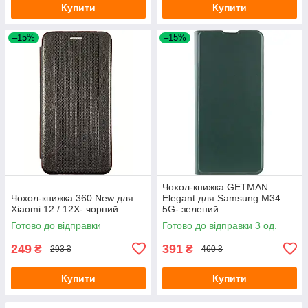
Купити
Купити
–15%
–15%
Чохол-книжка GETMAN
Чохол-книжка 360 New для
Elegant для Samsung M34
Xiaomi 12 / 12X- чорний
5G- зелений
Готово до відправки
Готово до відправки 3 од.
249
391
₴
₴
293 ₴
460 ₴
Купити
Купити