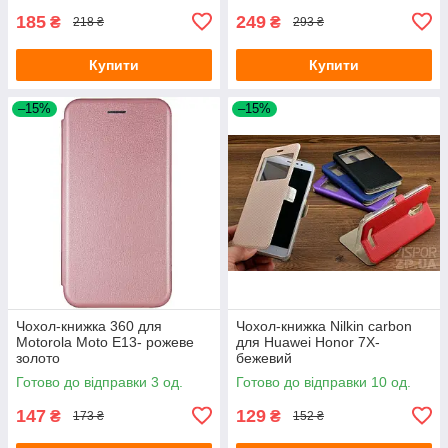
185
249
₴
₴
218 ₴
293 ₴
Купити
Купити
–15%
–15%
Чохол-книжка 360 для
Чохол-книжка Nilkin carbon
Motorola Moto E13- рожеве
для Huawei Honor 7X-
золото
бежевий
Готово до відправки 3 од.
Готово до відправки 10 од.
147
129
₴
₴
173 ₴
152 ₴