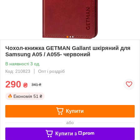
Чохол-книжка GETMAN Gallant шкіряний для
Samsung A05 / A055- червоний
В наявності 3 од.
Код: 210823
Опт і роздріб
290
₴
341 ₴
Економія
51 ₴
Купити
або
Купити з