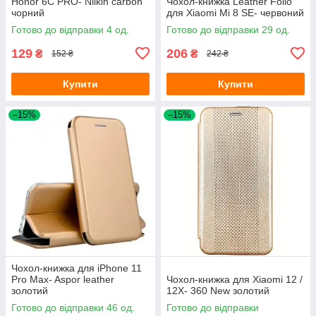
Honor 6C PRO- Nilkin carbon
Чохол-книжка Leather Folio
чорний
для Xiaomi Mi 8 SE- червоний
Готово до відправки 4 од.
Готово до відправки 29 од.
129
206
₴
₴
152 ₴
242 ₴
Купити
Купити
–15%
–15%
Чохол-книжка для iPhone 11
Pro Max- Aspor leather
Чохол-книжка для Xiaomi 12 /
золотий
12X- 360 New золотий
Готово до відправки 46 од.
Готово до відправки