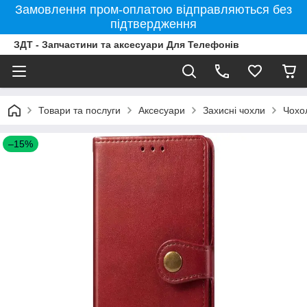
Замовлення пром-оплатою відправляються без
підтвердження
ЗДТ - Запчастини та аксесуари Для Телефонів
Товари та послуги
Аксесуари
Захисні чохли
Чохо
–15%