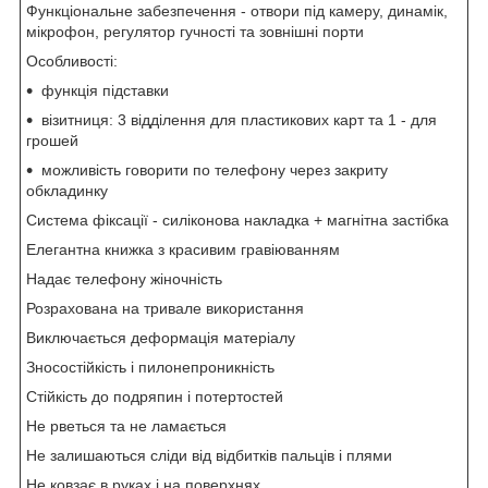
Функціональне забезпечення
- отвори під камеру, динамік,
мікрофон, регулятор гучності та зовнішні порти
Особливості:
функція підставки
візитниця: 3 відділення для пластикових карт та 1 - для
грошей
можливість говорити по телефону через закриту
обкладинку
Система фіксації
- силіконова накладка + магнітна застібка
Елегантна книжка з красивим гравіюванням
Надає телефону жіночність
Розрахована на тривале використання
Виключається деформацiя матеріалу
Зносостійкість і пилонепроникність
Стійкість до подряпин і потертостей
Не рветься та не ламається
Не залишаються сліди від відбитків пальців і плями
Не ковзає в руках і на поверхнях