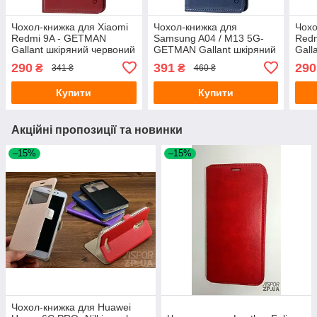
Чохол-книжка для Xiaomi
Чохол-книжка для
Чохо
Redmi 9A - GETMAN
Samsung A04 / M13 5G-
Redm
Gallant шкіряний червоний
GETMAN Gallant шкіряний
Gall
синій
290
391
290
₴
₴
341 ₴
460 ₴
Купити
Купити
Акційні пропозиції та новинки
–15%
–15%
Чохол-книжка для Huawei