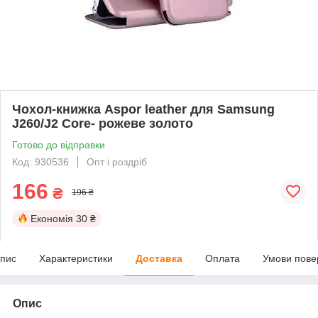
Чохол-книжка Aspor leather для Samsung
J260/J2 Core- рожеве золото
Готово до відправки
Код: 930536
Опт і роздріб
166
₴
196 ₴
Економія
30 ₴
пис
Характеристики
Доставка
Оплата
Умови пове
Опис