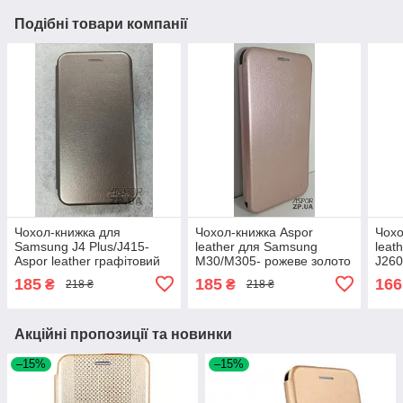
Подібні товари компанії
Чохол-книжка для
Чохол-книжка Aspor
Чохо
Samsung J4 Plus/J415-
leather для Samsung
leat
Aspor leather графітовий
M30/M305- рожеве золото
J260
185
185
166
₴
₴
218 ₴
218 ₴
Акційні пропозиції та новинки
–15%
–15%