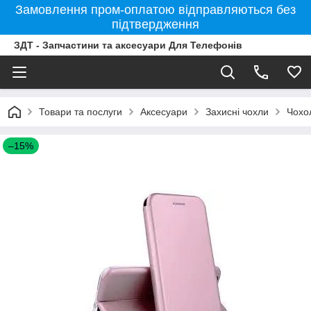
Замовлення пром-оплатою відправляються без
підтвердження
ЗДТ - Запчастини та аксесуари Для Телефонів
Товари та послуги
Аксесуари
Захисні чохли
Чохо
–15%