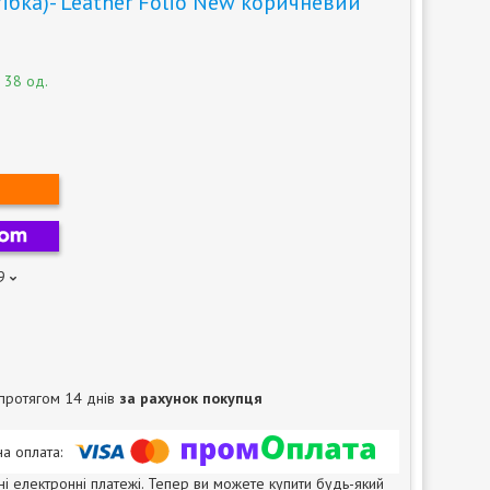
тібка)- Leather Folio New коричневий
 38 од.
9
протягом 14 днів
за рахунок покупця
ні електронні платежі. Тепер ви можете купити будь-який