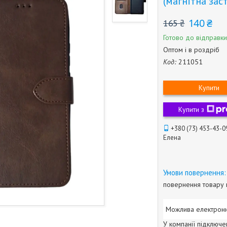
(магнітна зас
140 ₴
165 ₴
Готово до відправки
Оптом і в роздріб
Код:
211051
Купити
Купити з
+380 (73) 453-43-0
Елена
повернення товару 
У компанії підключе