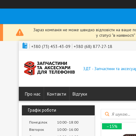
Зараз компанія не може швидко відповісти на ваше пов
у статусі "в наявнос
+380 (73) 453-43-09
+380 (68) 877-27-18
ЗДТ - Запчастини та аксесу
Про нас
Контакти
Відгуки
Графік роботи
Понеділок
10:00
18:00
–15%
Вівторок
10:00
16:00