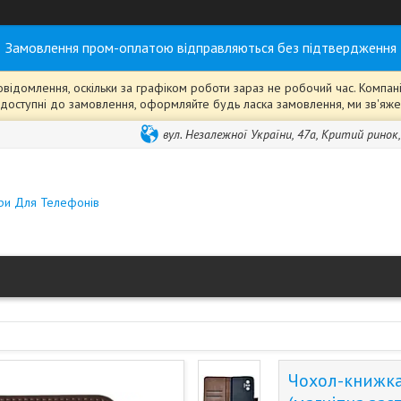
Замовлення пром-оплатою відправляються без підтвердження
ідомлення, оскільки за графіком роботи зараз не робочий час. Компанія
ті" доступні до замовлення, оформляйте будь ласка замовлення, ми зв'я
вул. Незалежної України, 47а, Критий ринок
ари Для Телефонів
Чохол-книжка