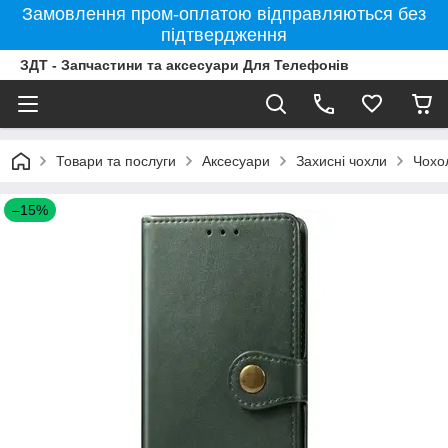
Замовлення пром-оплатою відправляються без
підтвердження
ЗДТ - Запчастини та аксесуари Для Телефонів
Товари та послуги
Аксесуари
Захисні чохли
Чохо
–15%