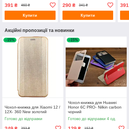
синій
чорний
чер
391
290
391
₴
₴
460 ₴
341 ₴
Купити
Купити
Акційні пропозиції та новинки
–15%
–15%
Чохол-книжка для Huawei
Чохол-книжка для Xiaomi 12 /
Honor 6C PRO- Nilkin carbon
12X- 360 New золотий
чорний
Готово до відправки
Готово до відправки 4 од.
249
129
₴
₴
293 ₴
152 ₴