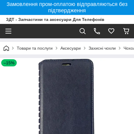
Замовлення пром-оплатою відправляються без
підтвердження
ЗДТ - Запчастини та аксесуари Для Телефонів
Товари та послуги
Аксесуари
Захисні чохли
Чохо
–15%