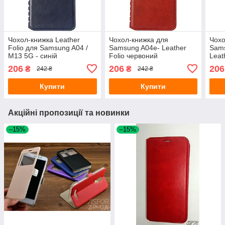
Чохол-книжка Leather
Чохол-книжка для
Чохо
Folio для Samsung A04 /
Samsung A04e- Leather
Sams
M13 5G - синій
Folio червоний
Leat
206
206
206
₴
₴
242 ₴
242 ₴
Купити
Купити
Акційні пропозиції та новинки
–15%
–15%