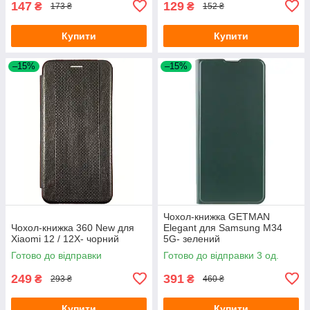
147
129
₴
₴
173 ₴
152 ₴
Купити
Купити
–15%
–15%
Чохол-книжка GETMAN
Чохол-книжка 360 New для
Elegant для Samsung M34
Xiaomi 12 / 12X- чорний
5G- зелений
Готово до відправки
Готово до відправки 3 од.
249
391
₴
₴
293 ₴
460 ₴
Купити
Купити