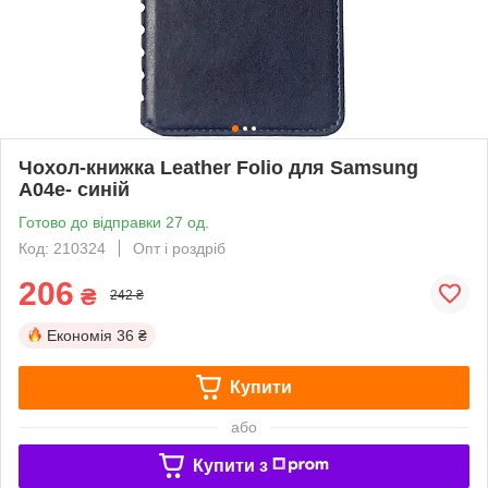
Чохол-книжка Leather Folio для Samsung
A04e- синій
Готово до відправки 27 од.
Код: 210324
Опт і роздріб
206
₴
242 ₴
Економія
36 ₴
Купити
або
Купити з