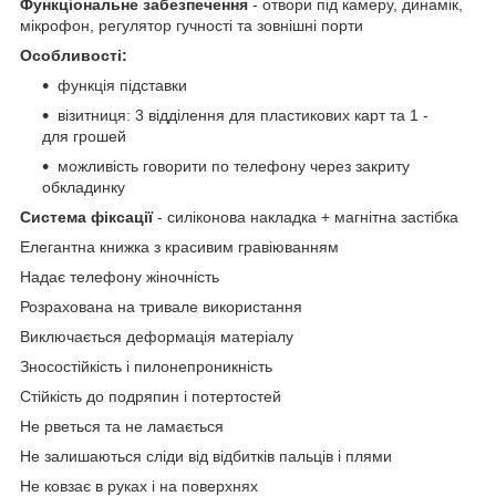
Функціональне забезпечення
- отвори під камеру, динамік,
мікрофон, регулятор гучності та зовнішні порти
Особливості:
функція підставки
візитниця: 3 відділення для пластикових карт та 1 -
для грошей
можливість говорити по телефону через закриту
обкладинку
Система фіксації
- силіконова накладка + магнітна застібка
Елегантна книжка з красивим гравіюванням
Надає телефону жіночність
Розрахована на тривале використання
Виключається деформацiя матеріалу
Зносостійкість і пилонепроникність
Стійкість до подряпин і потертостей
Не рветься та не ламається
Не залишаються сліди від відбитків пальців і плями
Не ковзає в руках і на поверхнях