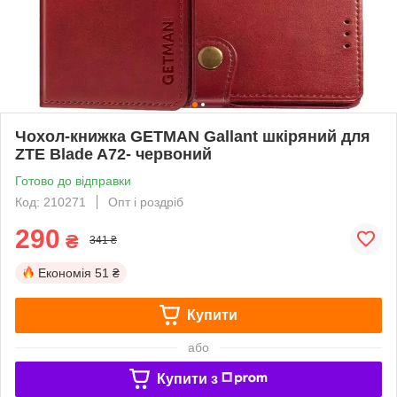
Чохол-книжка GETMAN Gallant шкіряний для
ZTE Blade A72- червоний
Готово до відправки
Код: 210271
Опт і роздріб
290
₴
341 ₴
Економія
51 ₴
Купити
або
Купити з