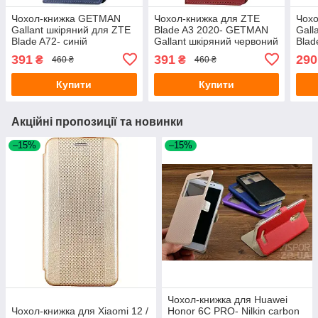
Чохол-книжка GETMAN
Чохол-книжка для ZTE
Чох
Gallant шкіряний для ZTE
Blade A3 2020- GETMAN
Gall
Blade A72- синій
Gallant шкіряний червоний
Blad
391
391
290
₴
₴
460 ₴
460 ₴
Купити
Купити
Акційні пропозиції та новинки
–15%
–15%
Чохол-книжка для Huawei
Чохол-книжка для Xiaomi 12 /
Honor 6C PRO- Nilkin carbon