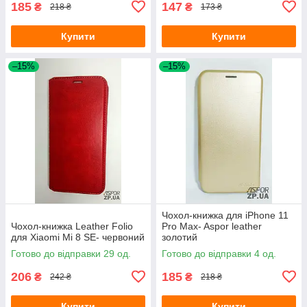
185
147
₴
₴
218 ₴
173 ₴
Купити
Купити
–15%
–15%
Чохол-книжка для iPhone 11
Чохол-книжка Leather Folio
Pro Max- Aspor leather
для Xiaomi Mi 8 SE- червоний
золотий
Готово до відправки 29 од.
Готово до відправки 4 од.
206
185
₴
₴
242 ₴
218 ₴
Купити
Купити