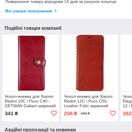
Повернення товару впродовж 14 днів за рахунок покупця
Всі умови повернення
Подібні товари компанії
Чохол-книжка для Xiaomi
Чохол-книжка для Xiaomi
Чох
Redmi 10C / Poco C40 -
Redmi 12C / Poco C55-
Eleg
GETMAN Gallant шкіряний
Leather Folio червоний
12 /
червоний
м`ят
341
206
262
₴
₴
242 ₴
Акційні пропозиції та новинки