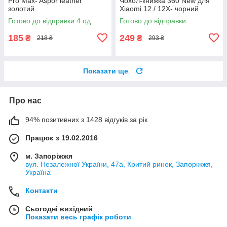
Pro Max- Aspor leather
Чохол-книжка 360 New для
золотий
Xiaomi 12 / 12X- чорний
Готово до відправки 4 од.
Готово до відправки
185
249
₴
₴
218 ₴
293 ₴
Показати ще
Про нас
94% позитивних з 1428 відгуків за рік
Працює з 19.02.2016
м. Запоріжжя
вул. Незалежної України, 47а, Критий ринок, Запоріжжя,
Україна
Контакти
Сьогодні вихідний
Показати весь графік роботи