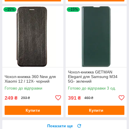
–15%
–15%
Чохол-книжка GETMAN
Чохол-книжка 360 New для
Elegant для Samsung M34
Xiaomi 12 / 12X- чорний
5G- зелений
Готово до відправки
Готово до відправки 3 од.
249
391
₴
₴
293 ₴
460 ₴
Купити
Купити
Показати ще