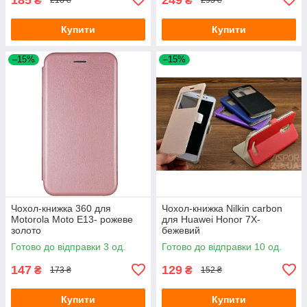
₴
₴
218 ₴
293 ₴
Купити
Купити
–15%
–15%
Чохол-книжка 360 для
Чохол-книжка Nilkin carbon
Motorola Moto E13- рожеве
для Huawei Honor 7X-
золото
бежевий
Готово до відправки 3 од.
Готово до відправки 10 од.
147
129
₴
₴
173 ₴
152 ₴
Купити
Купити