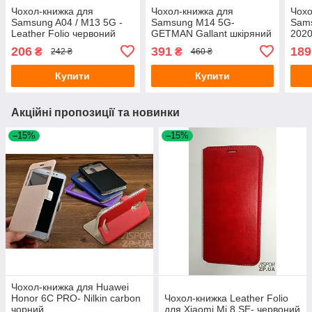
Чохол-книжка для
Чохол-книжка для
Чохо
Samsung A04 / M13 5G -
Samsung M14 5G-
Sams
Leather Folio червоний
GETMAN Gallant шкіряний
2020
червоний
206
391
189
₴
₴
242 ₴
460 ₴
Купити
Купити
Акційні пропозиції та новинки
–15%
–15%
Чохол-книжка для Huawei
Honor 6C PRO- Nilkin carbon
Чохол-книжка Leather Folio
чорний
для Xiaomi Mi 8 SE- червоний