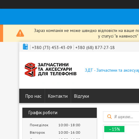
Зараз компанія не може швидко відповісти на ваше пов
у статусі "в наявнос
+380 (73) 453-43-09
+380 (68) 877-27-18
ЗДТ - Запчастини та аксесу
Про нас
Контакти
Відгуки
Графік роботи
Понеділок
10:00
18:00
–15%
Вівторок
10:00
16:00