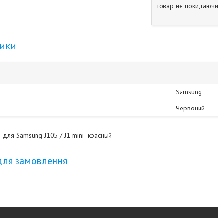
товар не покидаючи 
тики
Samsung
Червоний
 для Samsung J105 / J1 mini -красный
для замовлення