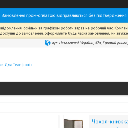
Замовлення пром-оплатою відправляються без підтвердження
ідомлення, оскільки за графіком роботи зараз не робочий час. Компанія
ті" доступні до замовлення, оформляйте будь ласка замовлення, ми зв'я
вул. Незалежної України, 47а, Критий ринок
ари Для Телефонів
Чохол-книжка 