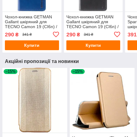
Чохол-книжка GETMAN
Чохол-книжка GETMAN
Чох
Gallant шкіряний для
Gallant шкіряний для
Spar
TECNO Camon 19 (CI6n) /
TECNO Camon 19 (CI6n) /
шкір
19 Pro (CI8n)- синій
19 Pro (CI8n)- чорний
290
290
391
₴
₴
341 ₴
341 ₴
Купити
Купити
Акційні пропозиції та новинки
–15%
–15%