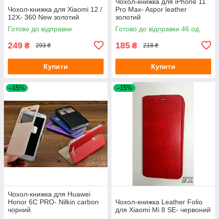
Чохол-книжка для iPhone 11
Чохол-книжка для Xiaomi 12 /
Pro Max- Aspor leather
12X- 360 New золотий
золотий
Готово до відправки
Готово до відправки 46 од.
249
185
₴
₴
293 ₴
218 ₴
Купити
Купити
–15%
–15%
Чохол-книжка для Huawei
Honor 6C PRO- Nilkin carbon
Чохол-книжка Leather Folio
чорний
для Xiaomi Mi 8 SE- червоний