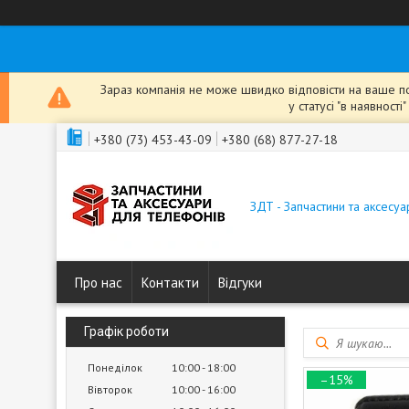
Зараз компанія не може швидко відповісти на ваше пов
у статусі "в наявнос
+380 (73) 453-43-09
+380 (68) 877-27-18
ЗДТ - Запчастини та аксесу
Про нас
Контакти
Відгуки
Графік роботи
Понеділок
10:00
18:00
–15%
Вівторок
10:00
16:00