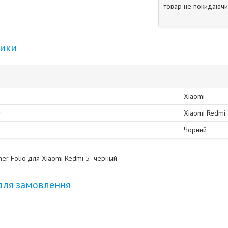
товар не покидаючи 
тики
Xiaomi
Xiaomi Redmi
Чорний
her Folio для Xiaomi Redmi 5- черный
для замовлення