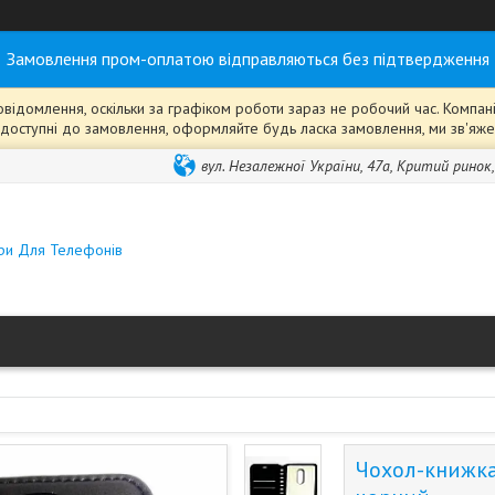
Замовлення пром-оплатою відправляються без підтвердження
ідомлення, оскільки за графіком роботи зараз не робочий час. Компанія
ті" доступні до замовлення, оформляйте будь ласка замовлення, ми зв'я
вул. Незалежної України, 47а, Критий ринок
ари Для Телефонів
Чохол-книжка 