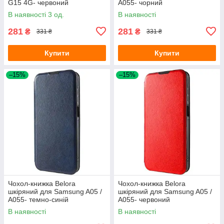
G15 4G- червоний
A055- чорний
В наявності 3 од.
В наявності
281
281
₴
₴
331 ₴
331 ₴
Купити
Купити
–15%
–15%
Чохол-книжка Belora
Чохол-книжка Belora
шкіряний для Samsung A05 /
шкіряний для Samsung A05 /
A055- темно-синій
A055- червоний
В наявності
В наявності