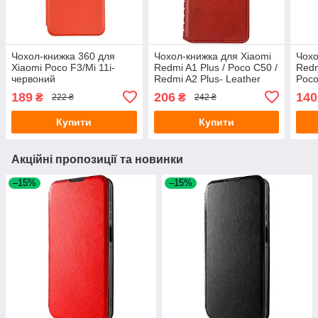
Чохол-книжка 360 для
Чохол-книжка для Xiaomi
Чохо
Xiaomi Poco F3/Mi 11i-
Redmi A1 Plus / Poco C50 /
Redm
червоний
Redmi A2 Plus- Leather
Poco
Folio червоний
заст
189
206
140
₴
₴
222 ₴
242 ₴
New
Купити
Купити
Акційні пропозиції та новинки
–15%
–15%