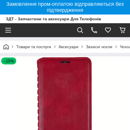
Замовлення пром-оплатою відправляються без
підтвердження
ЗДТ - Запчастини та аксесуари Для Телефонів
Товари та послуги
Аксесуари
Захисні чохли
Чохо
–15%