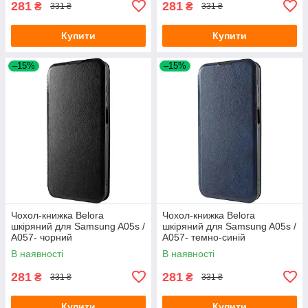
281
281
₴
₴
331 ₴
331 ₴
Купити
Купити
–15%
–15%
Чохол-книжка Belora
Чохол-книжка Belora
шкіряний для Samsung A05s /
шкіряний для Samsung A05s /
A057- чорний
A057- темно-синій
В наявності
В наявності
281
281
₴
₴
331 ₴
331 ₴
Купити
Купити