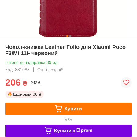
Чохол-книжка Leather Folio для Xiaomi Poco
F3/Mi 11i- червоний
Готово до відправки 39 од.
Код: 831088
Опт і роздріб
206
₴
242 ₴
Економія
36 ₴
Купити
або
Купити з