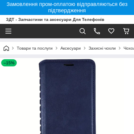
Замовлення пром-оплатою відправляються без
підтвердження
ЗДТ - Запчастини та аксесуари Для Телефонів
Товари та послуги
Аксесуари
Захисні чохли
Чохо
–15%