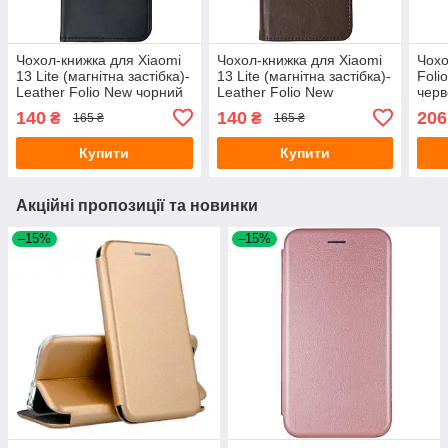
Чохол-книжка для Xiaomi
Чохол-книжка для Xiaomi
Чохо
13 Lite (магнітна застібка)-
13 Lite (магнітна застібка)-
Foli
Leather Folio New чорний
Leather Folio New
чер
коричневий
140
140
206
₴
₴
165 ₴
165 ₴
Купити
Купити
Акційні пропозиції та новинки
–15%
–15%