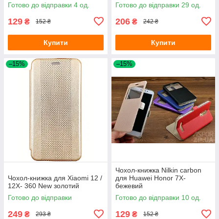
Готово до відправки 4 од.
Готово до відправки 29 од.
129
206
₴
₴
152 ₴
242 ₴
Купити
Купити
–15%
–15%
Чохол-книжка Nilkin carbon
Чохол-книжка для Xiaomi 12 /
для Huawei Honor 7X-
12X- 360 New золотий
бежевий
Готово до відправки
Готово до відправки 10 од.
249
129
₴
₴
293 ₴
152 ₴