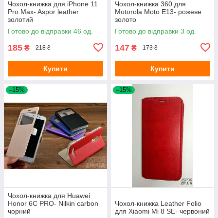
Чохол-книжка для iPhone 11
Чохол-книжка 360 для
Pro Max- Aspor leather
Motorola Moto E13- рожеве
золотий
золото
Готово до відправки 46 од.
Готово до відправки 3 од.
185
147
₴
₴
218 ₴
173 ₴
Купити
Купити
–15%
–15%
Чохол-книжка для Huawei
Honor 6C PRO- Nilkin carbon
Чохол-книжка Leather Folio
чорний
для Xiaomi Mi 8 SE- червоний