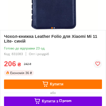
Чохол-книжка Leather Folio для Xiaomi Mi 11
Lite- синій
Готово до відправки 23 од.
Код: 831083
Опт і роздріб
206
₴
242 ₴
Економія
36 ₴
Купити
або
Купити з