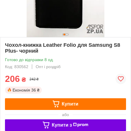
Чохол-книжка Leather Folio для Samsung S8
Plus- чорний
Готово до відправки 8 од.
Код: 830562
Опт і роздріб
206
₴
242 ₴
Економія
36 ₴
Купити
або
Купити з