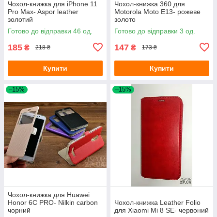
Чохол-книжка для iPhone 11
Чохол-книжка 360 для
Pro Max- Aspor leather
Motorola Moto E13- рожеве
золотий
золото
Готово до відправки 46 од.
Готово до відправки 3 од.
185
147
₴
₴
218 ₴
173 ₴
Купити
Купити
–15%
–15%
Чохол-книжка для Huawei
Honor 6C PRO- Nilkin carbon
Чохол-книжка Leather Folio
чорний
для Xiaomi Mi 8 SE- червоний