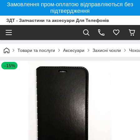
Замовлення пром-оплатою відправляються без
підтвердження
ЗДТ - Запчастини та аксесуари Для Телефонів
Товари та послуги
Аксесуари
Захисні чохли
Чохо
–15%