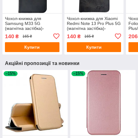
Чохол-книжка для
Чохол-книжка для Xiaomi
Чохо
Samsung M33 5G
Redmi Note 13 Pro Plus 5G
Foli
(магнітна застібка)-
(магнітна застібка)-
Plus
Leather Folio New чорний
Leather Folio New чорний
140
140
206
₴
₴
165 ₴
165 ₴
Купити
Купити
Акційні пропозиції та новинки
–15%
–15%