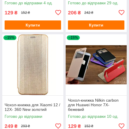
Готово до відправки 4 од.
Готово до відправки 29 од.
129
206
₴
₴
152 ₴
242 ₴
Купити
Купити
–15%
–15%
Чохол-книжка Nilkin carbon
Чохол-книжка для Xiaomi 12 /
для Huawei Honor 7X-
12X- 360 New золотий
бежевий
Готово до відправки
Готово до відправки 10 од.
249
129
₴
₴
293 ₴
152 ₴