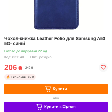
Чохол-книжка Leather Folio для Samsung A53
5G- синій
Готово до відправки 22 од.
Код: 831140
Опт і роздріб
206
₴
242 ₴
Економія
36 ₴
Купити
або
Купити з