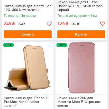
Чохол-книжка для Huawei
Чохол-книжка для Xiaomi 12 /
Honor 6C PRO- Nilkin carbon
12X- 360 New золотий
чорний
Готово до відправки
Готово до відправки 4 од.
249
129
₴
₴
293 ₴
152 ₴
Купити
Купити
–15%
–15%
Чохол-книжка для iPhone 11
Чохол-книжка 360 для
Pro Max- Aspor leather
Motorola Moto E13- рожеве
золотий
золото