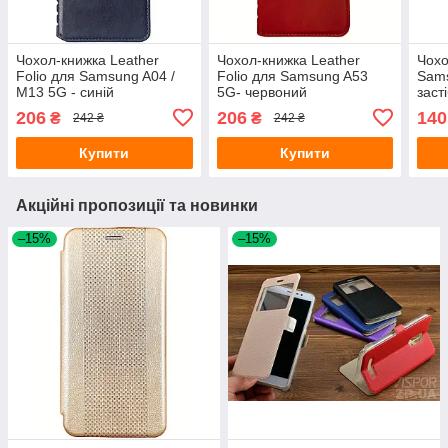
Чохол-книжка Leather
Чохол-книжка Leather
Чохо
Folio для Samsung A04 /
Folio для Samsung A53
Sams
M13 5G - синій
5G- червоний
заст
New 
206
206
140
₴
₴
242 ₴
242 ₴
Купити
Купити
Акційні пропозиції та новинки
–15%
–15%