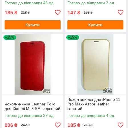
Готово до відправки 46 од.
Готово до відправки 3 од.
185
147
₴
₴
218 ₴
173 ₴
Купити
Купити
–15%
–15%
Чохол-книжка для iPhone 11
Чохол-книжка Leather Folio
Pro Max- Aspor leather
для Xiaomi Mi 8 SE- червоний
золотий
Готово до відправки 29 од.
Готово до відправки 4 од.
206
185
₴
₴
242 ₴
218 ₴