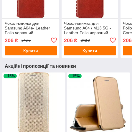
Чохол-книжка для
Чохол-книжка для
Чохо
Samsung A04e- Leather
Samsung A04 / M13 5G -
Foli
Folio червоний
Leather Folio червоний
Core
206
206
206
₴
₴
242 ₴
242 ₴
Купити
Купити
Акційні пропозиції та новинки
–15%
–15%