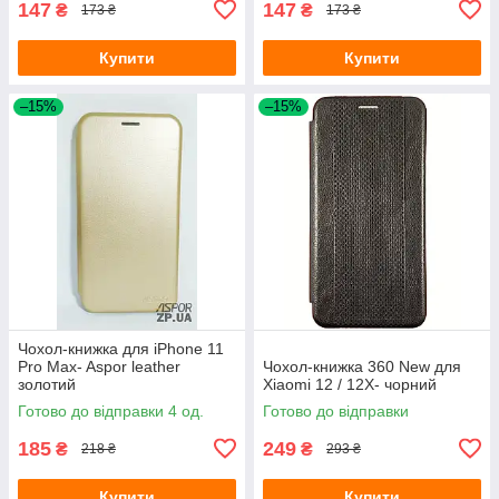
147
147
₴
₴
173 ₴
173 ₴
Купити
Купити
–15%
–15%
Чохол-книжка для iPhone 11
Pro Max- Aspor leather
Чохол-книжка 360 New для
золотий
Xiaomi 12 / 12X- чорний
Готово до відправки 4 од.
Готово до відправки
185
249
₴
₴
218 ₴
293 ₴
Купити
Купити