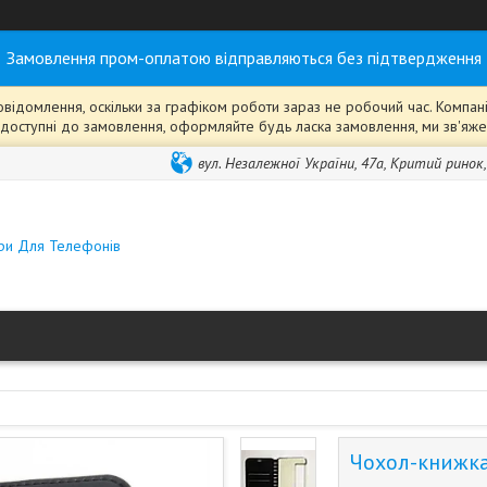
Замовлення пром-оплатою відправляються без підтвердження
ідомлення, оскільки за графіком роботи зараз не робочий час. Компанія
ті" доступні до замовлення, оформляйте будь ласка замовлення, ми зв'я
вул. Незалежної України, 47а, Критий ринок
ари Для Телефонів
Чохол-книжка 