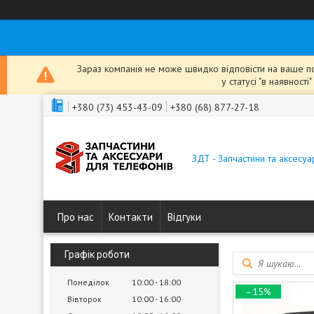
Зараз компанія не може швидко відповісти на ваше пов
у статусі "в наявнос
+380 (73) 453-43-09
+380 (68) 877-27-18
ЗДТ - Запчастини та аксесу
Про нас
Контакти
Відгуки
Графік роботи
Понеділок
10:00
18:00
–15%
Вівторок
10:00
16:00