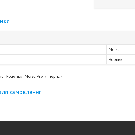
тики
Meizu
Чорний
her Folio для Meizu Pro 7- черный
для замовлення