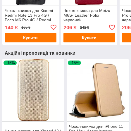
Чохол-книжка для Xiaomi
Чохол-книжка для Meizu
Чохо
Redmi Note 13 Pro 4G /
M6S- Leather Folio
Pro 
Poco M6 Pro 4G / Redmi
червоний
чер
Note 14s (магнітна
140
206
206
₴
₴
165 ₴
242 ₴
застібка)- Leather Folio
New чорний
Купити
Купити
Акційні пропозиції та новинки
–15%
–15%
Чохол-книжка для iPhone 11
Чохол-книжка для Xiaomi 12 /
Pro Max- Aspor leather