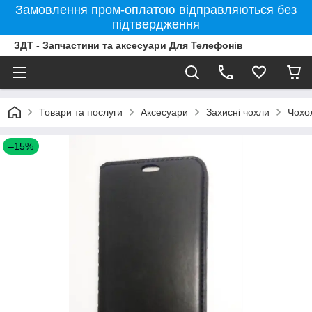
Замовлення пром-оплатою відправляються без
підтвердження
ЗДТ - Запчастини та аксесуари Для Телефонів
Товари та послуги
Аксесуари
Захисні чохли
Чохо
–15%