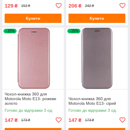
129
206
₴
₴
152 ₴
242 ₴
Купити
Купити
–15%
–15%
Чохол-книжка 360 для
Motorola Moto E13- рожеве
Чохол-книжка 360 для
золото
Motorola Moto E13- сірий
Готово до відправки 3 од.
Готово до відправки 3 од.
147
147
₴
₴
173 ₴
173 ₴