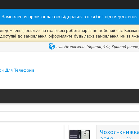
Замовлення пром-оплатою відправляються без підтвердження
ідомлення, оскільки за графіком роботи зараз не робочий час. Компанія
ті" доступні до замовлення, оформляйте будь ласка замовлення, ми зв'я
вул. Незалежної України, 47а, Критий ринок
ари Для Телефонів
Чохол-книжка 