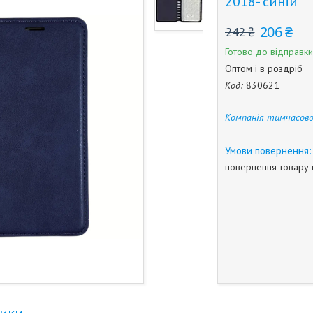
2018- синій
206 ₴
242 ₴
Готово до відправки
Оптом і в роздріб
Код:
830621
Компанія тимчасово
повернення товару 