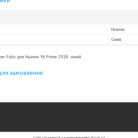
тики
Huawei
Синій
her Folio для Huawei Y6 Prime 2018- синий
для замовлення
Сайт створений на маркетплейсі
Prom.ua