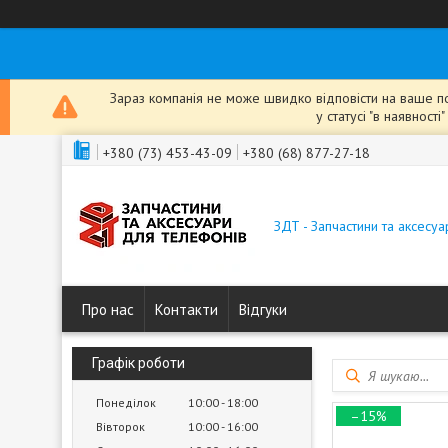
Зараз компанія не може швидко відповісти на ваше пов
у статусі "в наявнос
+380 (73) 453-43-09
+380 (68) 877-27-18
ЗДТ - Запчастини та аксесу
Про нас
Контакти
Відгуки
Графік роботи
Понеділок
10:00
18:00
–15%
Вівторок
10:00
16:00