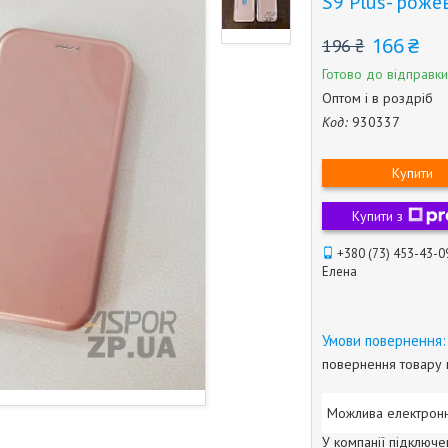
S9 Plus- роже
166 ₴
196 ₴
Готово до відправки
Оптом і в роздріб
Код:
930337
Купити
Купити з
+380 (73) 453-43-0
Елена
повернення товару 
У компанії підключе