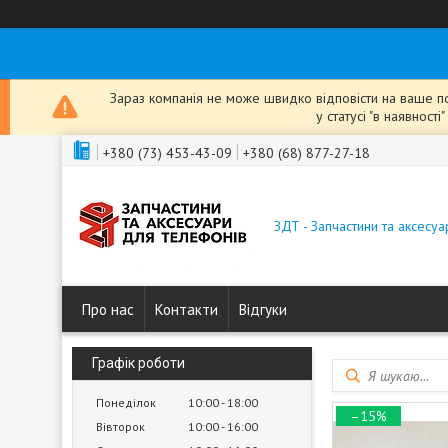
Зараз компанія не може швидко відповісти на ваше пов
у статусі "в наявнос
+380 (73) 453-43-09
+380 (68) 877-27-18
ЗДТ - Запчастини та аксесу
Про нас
Контакти
Відгуки
Графік роботи
Понеділок
10:00
18:00
–15%
Вівторок
10:00
16:00