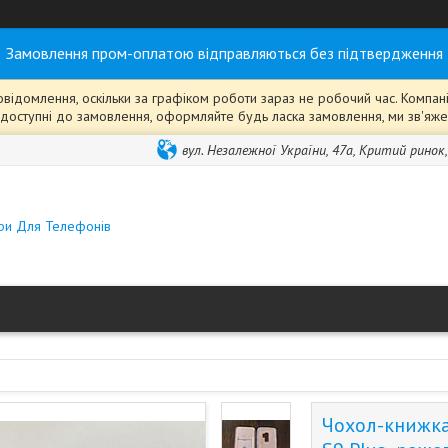
Замовлення пром-оплатою відправляються без підтвердження
ідомлення, оскільки за графіком роботи зараз не робочий час. Компанія
ті" доступні до замовлення, оформляйте будь ласка замовлення, ми зв'я
вул. Незалежної України, 47а, Критий ринок
ари Для Телефонів
Чохол-книжка