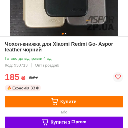
Чохол-книжка для Xiaomi Redmi Go- Aspor
leather чорний
Готово до відправки 4 од.
Код: 930713
Опт і роздріб
185
₴
218 ₴
Економія
33 ₴
Купити
або
Купити з