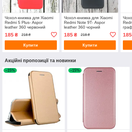
Чохол-книжка для Xiaomi
Чохол-книжка для Xiaomi
Чохо
Redmi 5 Plus- Aspor
Redmi Note 9T- Aspor
Redm
leather 360 червоний
leather 360 чорний
граф
185
185
185
₴
₴
218 ₴
218 ₴
Купити
Купити
Акційні пропозиції та новинки
–15%
–15%