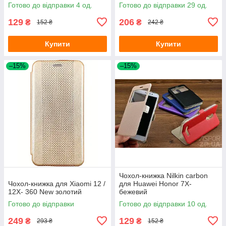
Готово до відправки 4 од.
Готово до відправки 29 од.
129
206
₴
₴
152 ₴
242 ₴
Купити
Купити
–15%
–15%
Чохол-книжка Nilkin carbon
Чохол-книжка для Xiaomi 12 /
для Huawei Honor 7X-
12X- 360 New золотий
бежевий
Готово до відправки
Готово до відправки 10 од.
249
129
₴
₴
293 ₴
152 ₴