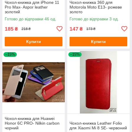
Чохол-книжка для iPhone 11
Чохол-книжка 360 для
Pro Max- Aspor leather
Motorola Moto E13- рожеве
золотий
золото
Готово до відправки 46 од.
Готово до відправки 3 од.
185
147
₴
₴
218 ₴
173 ₴
Купити
Купити
–15%
–15%
Чохол-книжка для Huawei
Honor 6C PRO- Nilkin carbon
Чохол-книжка Leather Folio
чорний
для Xiaomi Mi 8 SE- червоний