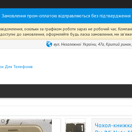
Замовлення пром-оплатою відправляються без підтвердження
ідомлення, оскільки за графіком роботи зараз не робочий час. Компанія
ті" доступні до замовлення, оформляйте будь ласка замовлення, ми зв'я
вул. Незалежної України, 47а, Критий ринок
ари Для Телефонів
Чохол-книжка 