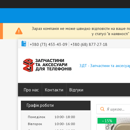
Зараз компанія не може швидко відповісти на ваше пов
у статусі "в наявнос
+380 (73) 453-43-09
+380 (68) 877-27-18
ЗДТ - Запчастини та аксесу
Про нас
Контакти
Відгуки
Графік роботи
Понеділок
10:00
18:00
–15%
Вівторок
10:00
16:00