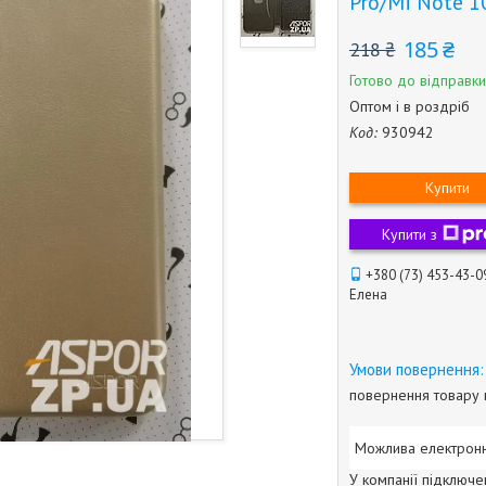
Pro/Mi Note 1
185 ₴
218 ₴
Готово до відправки
Оптом і в роздріб
Код:
930942
Купити
Купити з
+380 (73) 453-43-0
Елена
повернення товару 
У компанії підключе