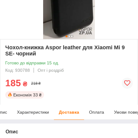
Чохол-книжка Aspor leather для Xiaomi Mi 9
SE- чорний
Готово до відправки 15 од.
Код: 930788
Опт і роздріб
185
₴
218 ₴
Економія
33 ₴
пис
Характеристики
Доставка
Оплата
Умови пове
Опис