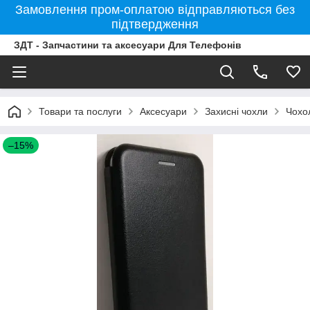
Замовлення пром-оплатою відправляються без
підтвердження
ЗДТ - Запчастини та аксесуари Для Телефонів
Товари та послуги
Аксесуари
Захисні чохли
Чохо
–15%