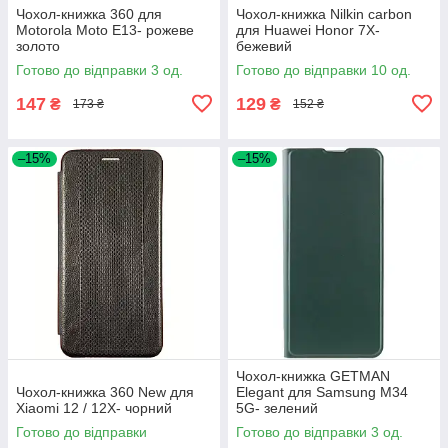
Чохол-книжка 360 для
Чохол-книжка Nilkin carbon
Motorola Moto E13- рожеве
для Huawei Honor 7X-
золото
бежевий
Готово до відправки 3 од.
Готово до відправки 10 од.
147
129
₴
₴
173 ₴
152 ₴
–15%
–15%
Чохол-книжка GETMAN
Чохол-книжка 360 New для
Elegant для Samsung M34
Xiaomi 12 / 12X- чорний
5G- зелений
Готово до відправки
Готово до відправки 3 од.