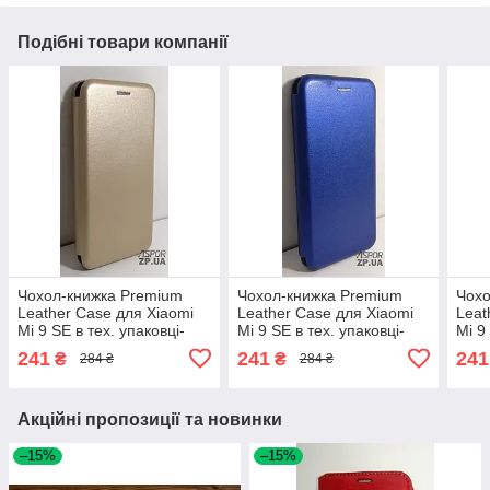
Подібні товари компанії
Чохол-книжка Premium
Чохол-книжка Premium
Чохо
Leather Case для Xiaomi
Leather Case для Xiaomi
Leat
Mi 9 SE в тех. упаковці-
Mi 9 SE в тех. упаковці-
Mi 9
золотий
синій
чер
241
241
241
₴
₴
284 ₴
284 ₴
Акційні пропозиції та новинки
–15%
–15%