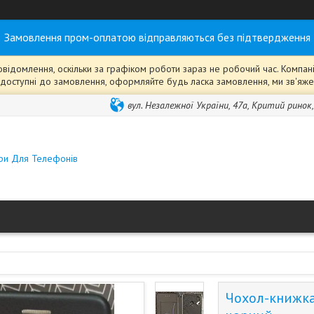
Замовлення пром-оплатою відправляються без підтвердження
ідомлення, оскільки за графіком роботи зараз не робочий час. Компанія
ті" доступні до замовлення, оформляйте будь ласка замовлення, ми зв'я
вул. Незалежної України, 47а, Критий ринок
ари Для Телефонів
Чохол-книжка