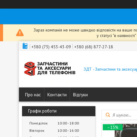
Зараз компанія не може швидко відповісти на ваше пов
у статусі "в наявнос
+380 (73) 453-43-09
+380 (68) 877-27-18
ЗДТ - Запчастини та аксесу
Про нас
Контакти
Відгуки
Графік роботи
Понеділок
10:00
18:00
–15%
Вівторок
10:00
16:00