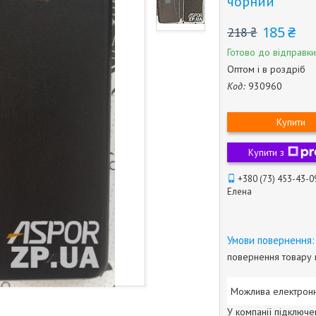
чорний
185 ₴
218 ₴
Готово до відправки
Оптом і в роздріб
Код:
930960
Купити
Купити з
+380 (73) 453-43-0
Елена
повернення товару 
У компанії підключе