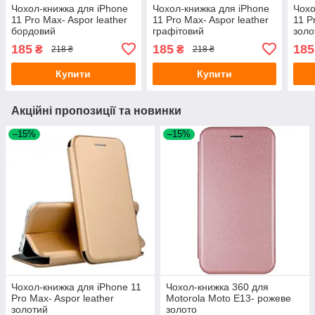
Чохол-книжка для iPhone
Чохол-книжка для iPhone
Чохо
11 Pro Max- Aspor leather
11 Pro Max- Aspor leather
11 P
бордовий
графітовий
золо
185
185
185
₴
₴
218 ₴
218 ₴
Купити
Купити
Акційні пропозиції та новинки
–15%
–15%
Чохол-книжка для iPhone 11
Чохол-книжка 360 для
Pro Max- Aspor leather
Motorola Moto E13- рожеве
золотий
золото