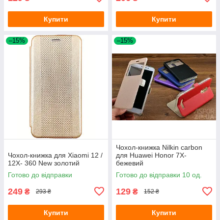
Купити
Купити
–15%
–15%
Чохол-книжка Nilkin carbon
Чохол-книжка для Xiaomi 12 /
для Huawei Honor 7X-
12X- 360 New золотий
бежевий
Готово до відправки
Готово до відправки 10 од.
249
129
₴
₴
293 ₴
152 ₴
Купити
Купити