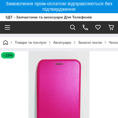
Замовлення пром-оплатою відправляються без
підтвердження
ЗДТ - Запчастини та аксесуари Для Телефонів
Товари та послуги
Аксесуари
Захисні чохли
Чохо
–15%