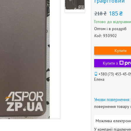
графітовий
185 ₴
218 ₴
Готово до відправки
Оптом і в роздріб
Код:
930902
Купити
Купити з
+380 (73) 453-43-0
Елена
повернення товару 
У компанії підключе