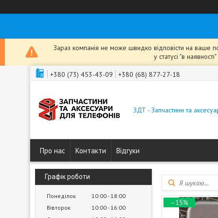
Зараз компанія не може швидко відповісти на ваше пов
у статусі "в наявнос
+380 (73) 453-43-09
+380 (68) 877-27-18
ЗДТ - Запчастини та аксесу
Про нас
Контакти
Відгуки
Графік роботи
Понеділок
10:00
18:00
–15%
Вівторок
10:00
16:00