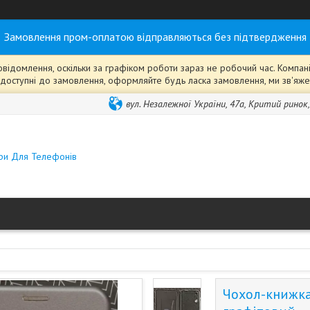
Замовлення пром-оплатою відправляються без підтвердження
ідомлення, оскільки за графіком роботи зараз не робочий час. Компанія
ті" доступні до замовлення, оформляйте будь ласка замовлення, ми зв'я
вул. Незалежної України, 47а, Критий ринок
ари Для Телефонів
Чохол-книжка 