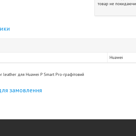
товар не покидаючи 
тики
Huawei
r leather для Huawei P Smart Pro-графітовий
для замовлення