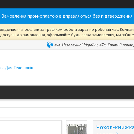
Замовлення пром-оплатою відправляються без підтвердження
ідомлення, оскільки за графіком роботи зараз не робочий час. Компанія
ті" доступні до замовлення, оформляйте будь ласка замовлення, ми зв'я
вул. Незалежної України, 47а, Критий ринок
ари Для Телефонів
Чохол-книжка 