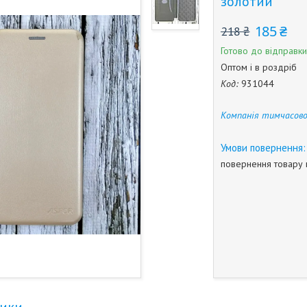
золотий
185 ₴
218 ₴
Готово до відправки
Оптом і в роздріб
Код:
931044
Компанія тимчасово
повернення товару 