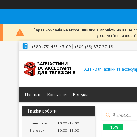
Зараз компанія не може швидко відповісти на ваше пов
у статусі "в наявнос
+380 (73) 453-43-09
+380 (68) 877-27-18
ЗДТ - Запчастини та аксесу
Про нас
Контакти
Відгуки
Графік роботи
Понеділок
10:00
18:00
–15%
Вівторок
10:00
16:00