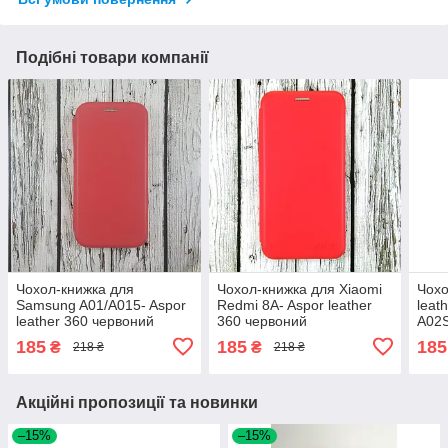
Подібні товари компанії
Чохол-книжка для
Чохол-книжка для Xiaomi
Чохо
Samsung A01/A015- Aspor
Redmi 8A- Aspor leather
leat
leather 360 червоний
360 червоний
A02S
185
185
185
₴
₴
218 ₴
218 ₴
Акційні пропозиції та новинки
–15%
–15%